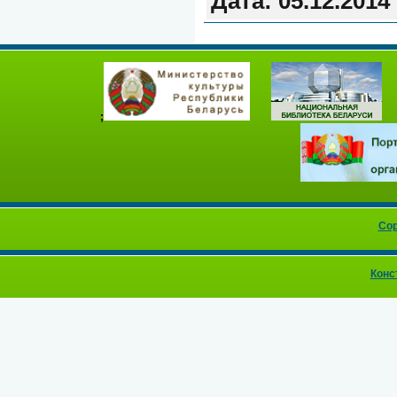
Дата:
05.12.2014
;
Cop
Конс