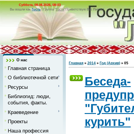
Суббота, 08.08.2026, 08:03
Вы вошли как
Гость
|
Группа
"
Гости
"
Приветствую Вас
Гость
|
О нас
Главная
»
2014
»
Год (Архив)
»
05
Главная страница
О библиотечной сети
Беседа-
Ресурсы
предуп
Библиогид: люди,
события, факты.
"Губите
Краеведение
курить"
Проекты
Наша профессия