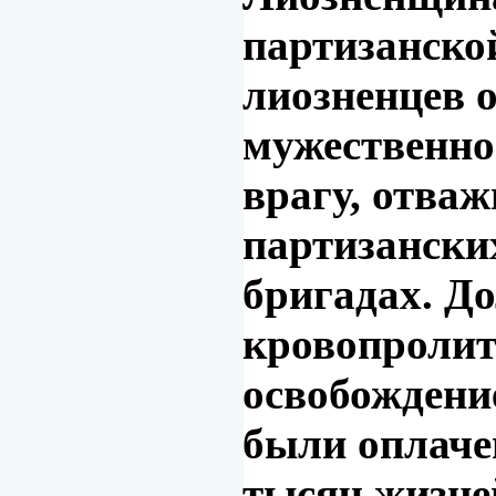
партизанско
лиозненцев 
мужественно
врагу, отваж
партизански
бригадах. До
кровопролит
освобожден
были оплаче
тысяч жизне