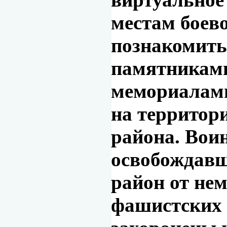
местам боев
познакомить
памятникам
мемориалами
на территор
района. Вои
освобождавш
район от нем
фашистских 