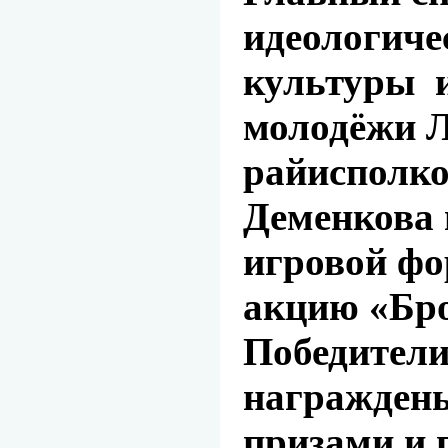
идеологиче
культуры и
молодёжи Л
райисполко
Деменкова 
игровой фо
акцию «Бро
Победител
награжден
призами и 