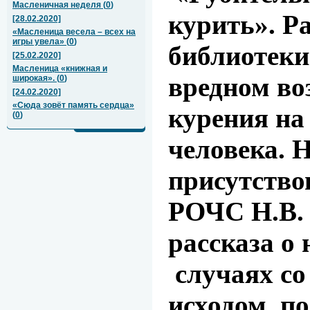
Масленичная неделя
(
0
)
курить». Р
[28.02.2020]
«Масленица весела – всех на
игры увела»
(
0
)
библиотеки
[25.02.2020]
Масленица «книжная и
вредном во
широкая».
(
0
)
[24.02.2020]
«Сюда зовёт память сердца»
курения на
(
0
)
человека. 
присутство
РОЧС Н.В.
рассказа о
случаях со
исходом по