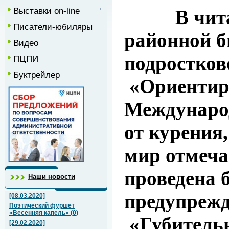
Выставки on-line
В читал
Писатели-юбиляры
районной б
Видео
подростков
ПЦПИ
Буктрейлер
«Ориентир
Международ
от курения
мир отмеча
проведена б
Наши новости
предупрежд
[08.03.2020]
Поэтический фуршет
«Весенняя капель»
(
0
)
«Губитель
[29.02.2020]