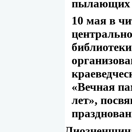
пылающих 
10 мая в ч
центрально
библиотеки
организова
краеведчес
«Вечная п
лет», посв
празднован
Лиозненщина