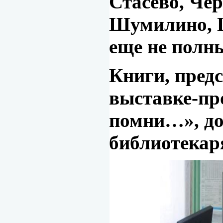
Стасево, Че
Шумилино, Ш
еще не полн
Книги, пред
выставке-пр
помни…», до
библиотекар