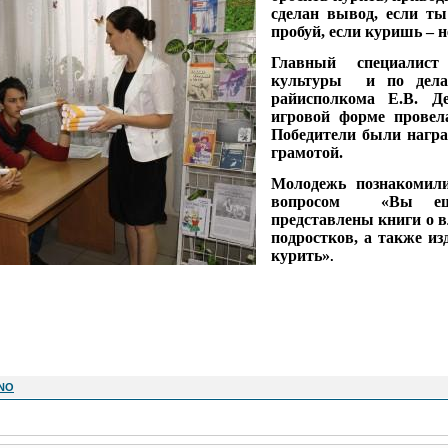
сделан вывод, если ты
пробуй, если куришь – н
Главный специалист
культуры и по дела
райисполкома Е.В. Д
игровой форме провел
Победители были нагр
грамотой.
Молодежь познакомил
вопросом «Вы еще
представлены книги о в
подростков, а также из
курить»
.
ZNO