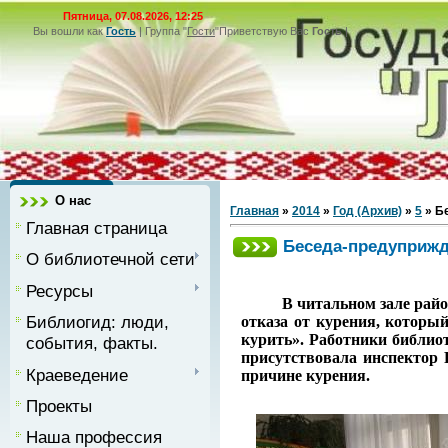
Пятница, 07.08.2026, 12:25
Вы вошли как
Гость
|
Группа
"
Гости
"
Приветствую Вас
Гость
|
О нас
Главная
»
2014
»
Год (Архив)
»
5
» Б
Главная страница
Беседа-предуприжд
О библиотечной сети
Ресурсы
В читальном зале районно
Библиогид: люди,
отказа от курения, которы
курить». Работники библио
события, факты.
присутствовала инспектор
Краеведение
причине курения.
Проекты
Наша профессия