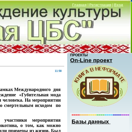
Главная
|
Регистрация
|
Вход
ПРОЕКТЫ
Оn-Line проект
11:58
амках Международного дня
реждение «Губительная мода
м человека. На мероприятии
со смертельным исходом по
====
====
====
====
====
====
====
ы участники мероприятия
Базы данных
икотина, о том, как можно
дили примеры из жизни. Был