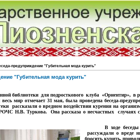
еседа-предуприждение "Губительная мода курить"
ение "Губительная мода курить"
й библиотеки для подросткового клуба «Ориентир», в р
й весь мир отмечает 31 мая, была проведена беседа-предуп
теки рассказали о вредном воздействии курения на организ
 РОЧС Н.В. Туркова. Она рассказа о несчастных случаях 
В ходе бесед
рассуждали о вреде н
бросить курить, приво