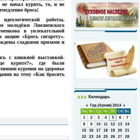
 не начал курить, то, и не
емедленно брось!
 идеологической работы,
м молодёжи Лиозненского
еменкова в увлекательной
а акцию «Брось сигарету».
аждены сладкими призами и
ись с книжной выставкой-
 курите?», где были
лиянии курения на здоровье
дания на тему «Как бросить
Календарь
«
Год (Архив) 2014
»
Пн
Вт
Ср
Чт
Пт
Сб
Вс
1
2
3
4
5
6
7
8
9
10
11
12
13
14
15
16
17
18
19
20
21
22
23
24
25
26
27
28