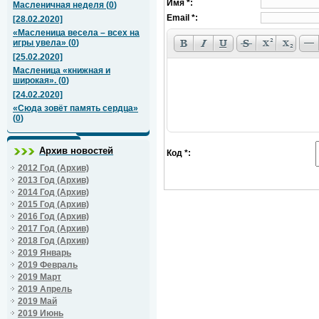
Имя *:
Масленичная неделя
(
0
)
Email *:
[28.02.2020]
«Масленица весела – всех на
игры увела»
(
0
)
[25.02.2020]
Масленица «книжная и
широкая».
(
0
)
[24.02.2020]
«Сюда зовёт память сердца»
(
0
)
Архив новостей
Код *:
2012 Год (Архив)
2013 Год (Архив)
2014 Год (Архив)
2015 Год (Архив)
2016 Год (Архив)
2017 Год (Архив)
2018 Год (Архив)
2019 Январь
2019 Февраль
2019 Март
2019 Апрель
2019 Май
2019 Июнь