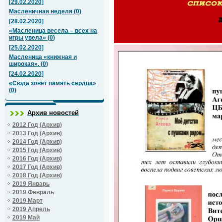
[29.02.2020]
Масленичная неделя
(
0
)
[28.02.2020]
«Масленица весела – всех на
игры увела»
(
0
)
[25.02.2020]
Масленица «книжная и
широкая».
(
0
)
[24.02.2020]
«Сюда зовёт память сердца»
(
0
)
Архив новостей
2012 Год (Архив)
2013 Год (Архив)
2014 Год (Архив)
2015 Год (Архив)
2016 Год (Архив)
2017 Год (Архив)
2018 Год (Архив)
2019 Январь
2019 Февраль
2019 Март
2019 Апрель
2019 Май