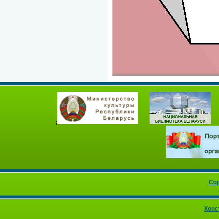
;
Cop
Конс