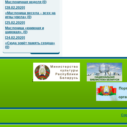
Масленичная неделя
(
0
)
[28.02.2020]
«Масленица весела – всех на
игры увела»
(
0
)
[25.02.2020]
Масленица «книжная и
широкая».
(
0
)
[24.02.2020]
«Сюда зовёт память сердца»
(
0
)
;
Cop