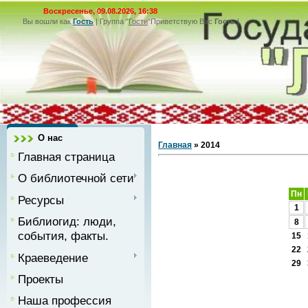
Воскресенье, 09.08.2026, 16:38
Вы вошли как
Гость
|
Группа
"
Гости
"
Приветствую Вас
Гость
|
О нас
Главная
»
2014
Главная страница
О библиотечной сети
Пн
Ресурсы
1
Библиогид: люди,
8
события, факты.
15
22
Краеведение
29
Проекты
Наша профессия