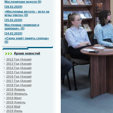
Масленичная неделя
(
0
)
[28.02.2020]
«Масленица весела – всех на
игры увела»
(
0
)
[25.02.2020]
Масленица «книжная и
широкая».
(
0
)
[24.02.2020]
«Сюда зовёт память сердца»
(
0
)
Архив новостей
2012 Год (Архив)
2013 Год (Архив)
2014 Год (Архив)
2015 Год (Архив)
2016 Год (Архив)
2017 Год (Архив)
2018 Год (Архив)
2019 Январь
2019 Февраль
2019 Март
2019 Апрель
2019 Май
2019 Июнь