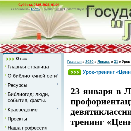
Суббота, 08.08.2026, 01:04
Вы вошли как
Гость
|
Группа
"
Гости
"
Приветствую Вас
Гость
|
О нас
Главная
»
2020
»
Январь
»
31
» Урок
Главная страница
Урок-тренинг «Цен
О библиотечной сети
Ресурсы
23 января в 
Библиогид: люди,
профориент
события, факты.
Краеведение
девятиклассн
Проекты
тренинг «Ценн
Наша профессия