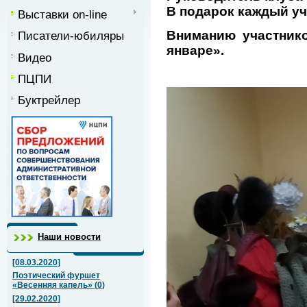
В подарок каждый уч
Выставки on-line
Вниманию участнико
Писатели-юбиляры
январе».
Видео
ПЦПИ
Буктрейлер
Наши новости
[08.03.2020]
Поэтический фуршет
«Весенняя капель»
(
0
)
[29.02.2020]