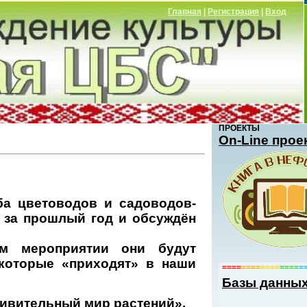
Главная
|
Регистрация
|
Вход
ПРОЕКТЫ
Оn-Line прое
ба цветоводов и садоводов-
 за прошлый год и обсуждён
м мероприятии они будут
 которые «приходят» в наши
====
====
====
====
=
Базы данны
дивительный мир растений».