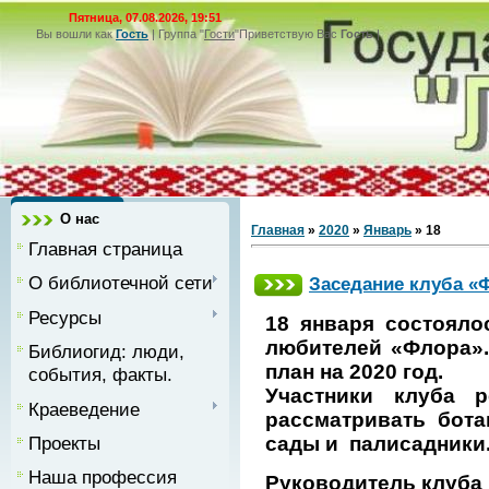
Пятница, 07.08.2026, 19:51
Вы вошли как
Гость
|
Группа
"
Гости
"
Приветствую Вас
Гость
|
О нас
Главная
»
2020
»
Январь
»
18
Главная страница
О библиотечной сети
Заседание клуба «
Ресурсы
18 января состояло
любителей «Флора».
Библиогид: люди,
план на 2020 год.
события, факты.
Участники клуба 
Краеведение
рассматривать бота
Проекты
сады и палисадники
Наша профессия
Руководитель клуба 