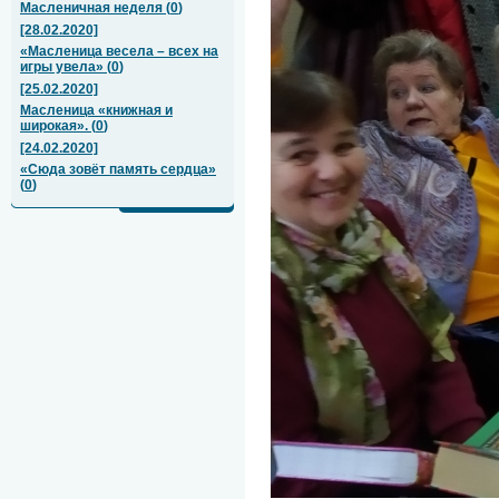
Масленичная неделя
(
0
)
[28.02.2020]
«Масленица весела – всех на
игры увела»
(
0
)
[25.02.2020]
Масленица «книжная и
широкая».
(
0
)
[24.02.2020]
«Сюда зовёт память сердца»
(
0
)