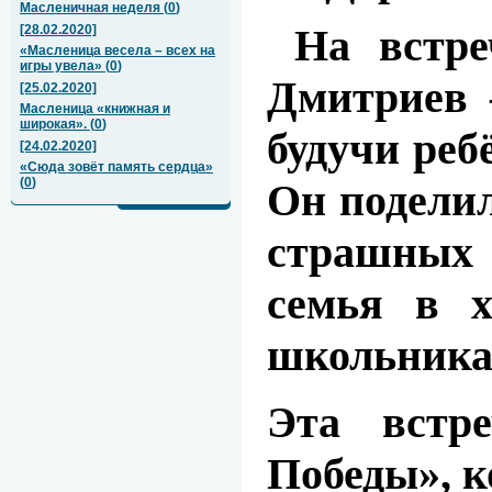
Масленичная неделя
(
0
)
На встре
[28.02.2020]
«Масленица весела – всех на
игры увела»
(
0
)
Дмитриев 
[25.02.2020]
Масленица «книжная и
широкая».
(
0
)
будучи реб
[24.02.2020]
«Сюда зовёт память сердца»
(
0
)
Он поделил
страшных 
семья в х
школьникам
Эта встре
Победы», к