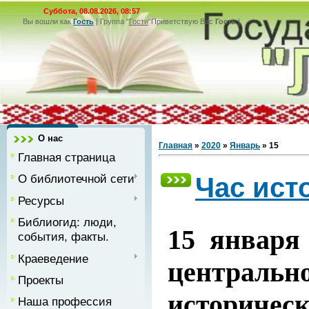
Суббота, 08.08.2026, 08:57
Вы вошли как
Гость
|
Группа
"
Гости
"
Приветствую Вас
Гость
|
О нас
Главная
»
2020
»
Январь
»
15
Главная страница
О библиотечной сети
Час ист
Ресурсы
Библиогид: люди,
15 января
события, факты.
Краеведение
централь
Проекты
историчес
Наша профессия