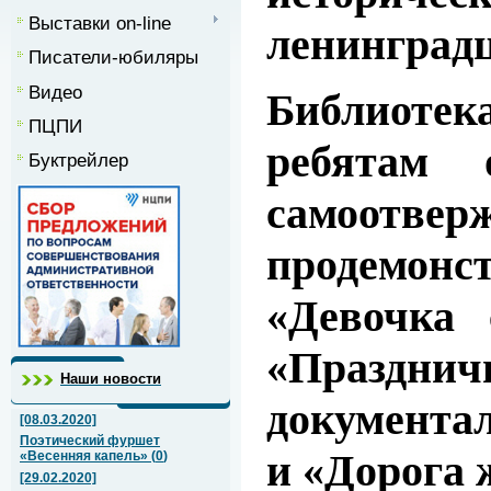
Выставки on-line
ленинградц
Писатели-юбиляры
Видео
Библиотек
ПЦПИ
ребятам 
Буктрейлер
самоотве
продемонс
«Девочка 
«Праздни
Наши новости
документа
[08.03.2020]
Поэтический фуршет
и «Дорога 
«Весенняя капель»
(
0
)
[29.02.2020]