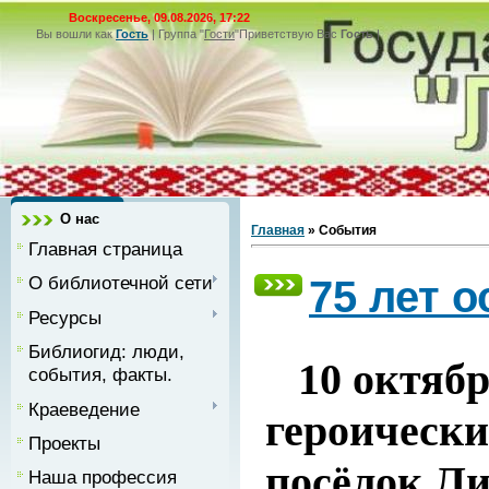
Воскресенье, 09.08.2026, 17:22
Вы вошли как
Гость
|
Группа
"
Гости
"
Приветствую Вас
Гость
|
О нас
Главная
»
События
Главная страница
О библиотечной сети
75 лет 
Ресурсы
Библиогид: люди,
10 октябр
события, факты.
Краеведение
героически
Проекты
посёлок Ли
Наша профессия