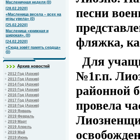
Масленичная неделя
(
0
)
песни воен
[28.02.2020]
«Масленица весела – всех на
игры увела»
(
0
)
представле
[25.02.2020]
Масленица «книжная и
широкая».
(
0
)
фляжка, ка
[24.02.2020]
«Сюда зовёт память сердца»
(
0
)
Для учащи
Архив новостей
№1г.п. Лио
2012 Год (Архив)
2013 Год (Архив)
2014 Год (Архив)
районной б
2015 Год (Архив)
2016 Год (Архив)
2017 Год (Архив)
провела ча
2018 Год (Архив)
2019 Январь
Лиозненщи
2019 Февраль
2019 Март
2019 Апрель
освобожден
2019 Май
2019 Июнь