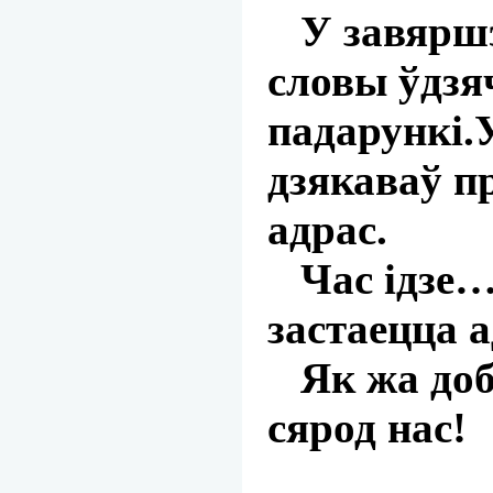
У завяршэн
словы ўдзяч
падарункі.
дзякаваў п
адрас.
Час ідзе… 
застаецца а
Як жа добр
сярод нас!