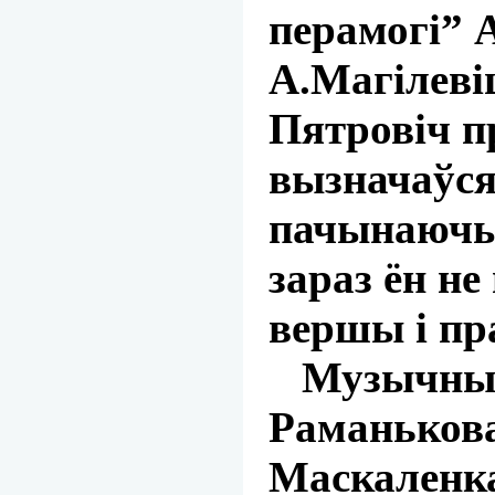
перамогі” А
А.Магілеві
Пятровіч п
вызначаўся
пачынаючым
зараз ён не
вершы і пр
Музычныя 
Раманькова
Маскаленка