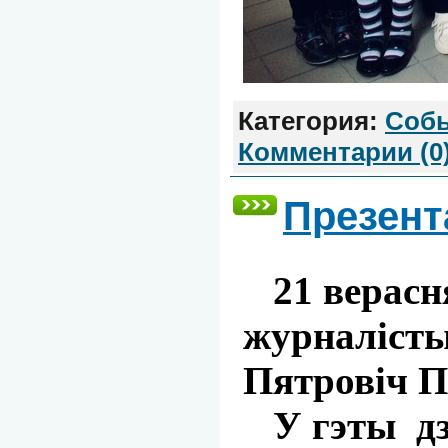
Категория:
Соб
Комментарии (0
Презент
21 верасня
журналісты
Пятровіч П
У гэты дзе