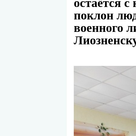
остаётся с
поклон люд
военного л
Лиозненск