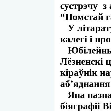
сустрэчу з
“Помстай г
У літарату
калегі і пр
Юбілейны п
Лёзненскі 
кіраўнік н
аб’яднання
Яна пазнаё
біяграфіі 