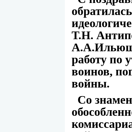
обратилась
идеологиче
Т.Н. Антип
А.А.Ильюш
работу по 
воинов, по
войны.
Со знамена
обособленн
комиссариа