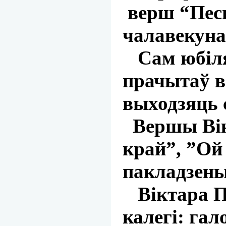
верш “Песн
чалавекуна 
Сам юбіляр
прачытаў в
выходзяць 
Вершы Вік
край”, ”Ой
пакладзены
Віктара Пя
калегі: га