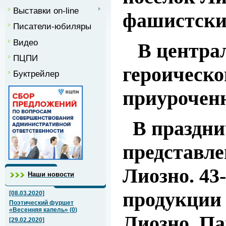
Выставки on-line
фашистски
Писатели-юбиляры
Видео
В централ
ПЦПИ
героическо
Буктрейлер
приуроченн
В праздни
представле
Лиозно. 43
Наши новости
продукции
[08.03.2020]
Поэтический фуршет
«Весенняя капель»
(
0
)
Лиозно. Па
[29.02.2020]