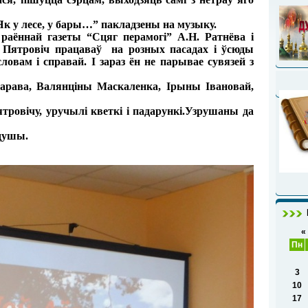
к у лесе, у бары…” пакладзены на музыку.
аённай газеты “Сцяг перамогі” А.Н. Ратнёва і
р Пятровіч працаваў на розных пасадах і ўсюды
вам і справай. І зараз ён не парывае сувязей з
рава, Валянціны Маскаленка, Ірыны Івановай,
ровічу, уручылі кветкі і падарункі.Узрушаны да
 душы.
«
Пн
3
10
17