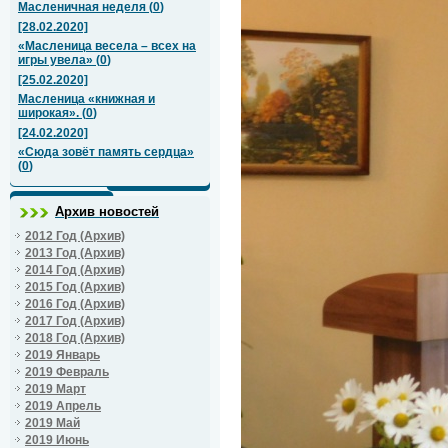
Масленичная неделя
(
0
)
[28.02.2020]
«Масленица весела – всех на
игры увела»
(
0
)
[25.02.2020]
Масленица «книжная и
широкая».
(
0
)
[24.02.2020]
«Сюда зовёт память сердца»
(
0
)
Архив новостей
2012 Год (Архив)
2013 Год (Архив)
2014 Год (Архив)
2015 Год (Архив)
2016 Год (Архив)
2017 Год (Архив)
2018 Год (Архив)
2019 Январь
2019 Февраль
2019 Март
2019 Апрель
2019 Май
2019 Июнь