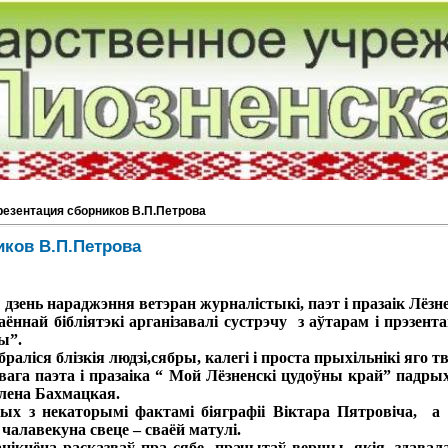
резентация сборников В.П.Петрова
иков В.П.Петрова
дзень нараджэння ветэран журналістыкі, паэт і празаік Лёз
ннай бібліятэкі арганізавалі сустрэчу з аўтарам і прэзент
ы”.
аліся блізкія людзі,сябры, калегі і проста прыхільнікі яго тв
а паэта і празаіка “ Мой Лёзненскі цудоўны край” падрыхт
Алена Бахмацкая.
 з некаторымі фактамі біяграфіі Віктара Пятровіча, а
чалавекуна свеце – сваёй матулі.
нёна расказваў пра сябе, прачытаў вершы, якія, здавалас