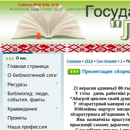
Суббота, 08.08.2026, 13:01
Вы вошли как
Гость
|
Группа
"
Гости
"
Приветствую Вас
Гость
|
О нас
Главная
»
2018
»
Год (Архив)
»
1
» П
Главная страница
Презентация сборн
О библиотечной сети
Ресурсы
21 верасня адзначыў 80-ты 
Библиогид: люди,
У гэты дзень работнікі раё
“Абагрэй цяплом сваёй душ
события, факты.
У літаратурнай кавярні сабр
Краеведение
Юбілейны партрэт мясцоваг
літаратурнага аб’яднання 
Проекты
Яна пазнаёміла прысутных
прысвяціў самаму дарагому 
Наша профессия
Сам юбіляр шчыра і пранік