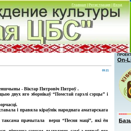
Главная
|
Регистрация
|
Вход
ПРОЕК
Оn-L
09:21
неншчыны - Віктар Пятровіч Пятроў .
ацыю двух яго зборнікаў “Помстай гарэлі сэрцы” і
орчасці.
авала і правяла кіраўнік народнага аматарскага
====
==
Баз
 таксама прачытала верш “Песня маці”, які ён
я, пішуцца сэрцам, выходзяць самі з нетраў яго