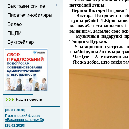
натхнёнай душы.
Выставки on-line
Вершы Віктара Пятрова “ Мо
Писатели-юбиляры
Віктара Пятровіча з юбіл
супрацоўнікі Л.Бірюльков
Видео
вызначаўся стараннасцю і 
выданнем, дасылае свае ве
ПЦПИ
Музычныя падарункі праг
Таццяны Цуркан.
Буктрейлер
У завяршэнні сустрэчы пры
глыбіні душы ён шчыра дзяк
Час ідзе… Але нязменным дл
Як жа добра, што такія тал
Наши новости
[08.03.2020]
Поэтический фуршет
«Весенняя капель»
(
0
)
[29.02.2020]