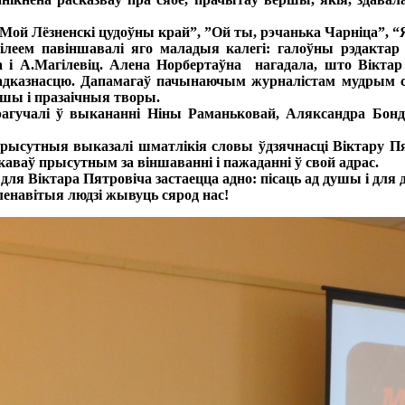
й Лёзненскі цудоўны край”, ”Ой ты, рэчанька Чарніца”, “Я
еем павіншавалі яго маладыя калегі: галоўны рэдактар р
а і А.Магілевіц. Алена Норбертаўна нагадала, што Вікта
адказнасцю. Дапамагаў пачынаючым журналістам мудрым сло
ршы і празаічныя творы.
учалі ў выкананні Ніны Раманьковай, Аляксандра Бонда
сутныя выказалі шматлікія словы ўдзячнасці Віктару Пят
аваў прысутным за віншаванні і пажаданні ў свой адрас.
я Віктара Пятровіча застаецца адно: пісаць ад душы і для
енавітыя людзі жывуць сярод нас!