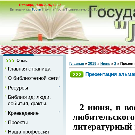
Пятница, 07.08.2026, 12:22
Вы вошли как
Гость
|
Группа
"
Гости
"
Приветствую Вас
Гость
|
О нас
Главная
»
2019
»
Июнь
»
2
» Презен
Главная страница
Презентация альма
О библиотечной сети
Ресурсы
Библиогид: люди,
события, факты.
2 июня, в в
Краеведение
любительског
Проекты
литературный в
Наша профессия