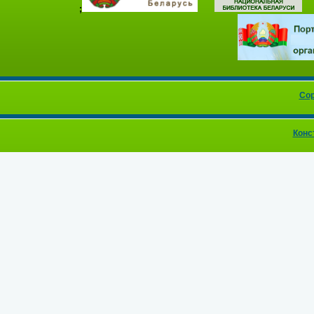
;
Cop
Конс