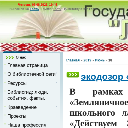
Четверг, 06.08.2026, 19:45
Вы вошли как
Гость
|
Группа
"
Гости
"
Приветствую Вас
Гость
|
О нас
Главная
»
2019
»
Июнь
»
18
Главная страница
О библиотечной сети
экодозор
Ресурсы
В рамках 
Библиогид: люди,
события, факты.
«Земляничное 
Краеведение
школьного л
Проекты
«Действуем 
Наша профессия