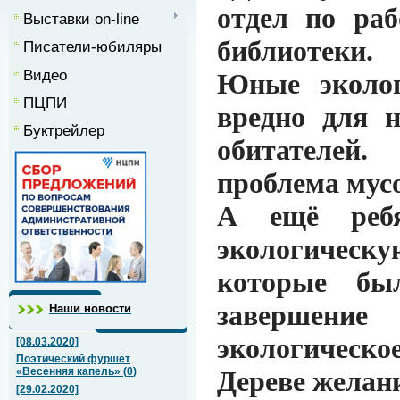
отдел по раб
Выставки on-line
библиотеки.
Писатели-юбиляры
Видео
Юные эколог
ПЦПИ
вредно для 
Буктрейлер
обитателей
проблема мусо
А ещё ребя
экологическ
которые бы
завершени
Наши новости
экологическ
[08.03.2020]
Поэтический фуршет
«Весенняя капель»
(
0
)
Дереве желан
[29.02.2020]