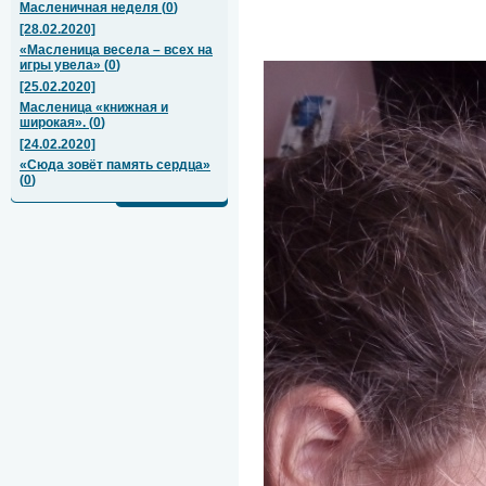
Масленичная неделя
(
0
)
[28.02.2020]
«Масленица весела – всех на
игры увела»
(
0
)
[25.02.2020]
Масленица «книжная и
широкая».
(
0
)
[24.02.2020]
«Сюда зовёт память сердца»
(
0
)