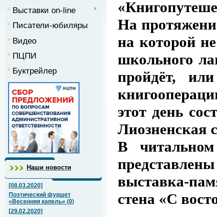
«Книгопутеше
Выставки on-line
На протяжении
Писатели-юбиляры
на которой не
Видео
ПЦПИ
школьного лаг
Буктрейлер
пройдёт, ил
книгооперации
этот день сос
Лиозненская с
В читальном
представлены
Наши новости
выставка-пам
[08.03.2020]
стена «С вост
Поэтический фуршет
«Весенняя капель»
(
0
)
[29.02.2020]