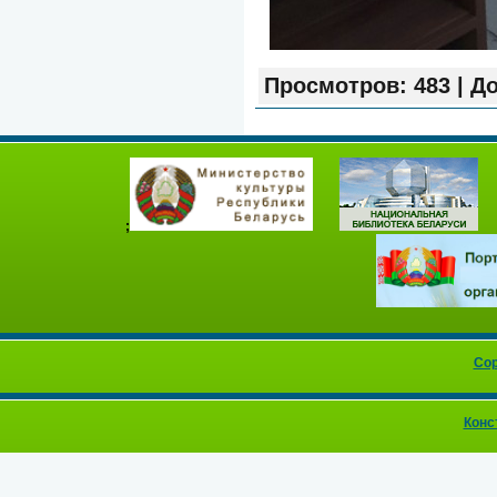
Просмотров:
483
|
До
;
Cop
Конс