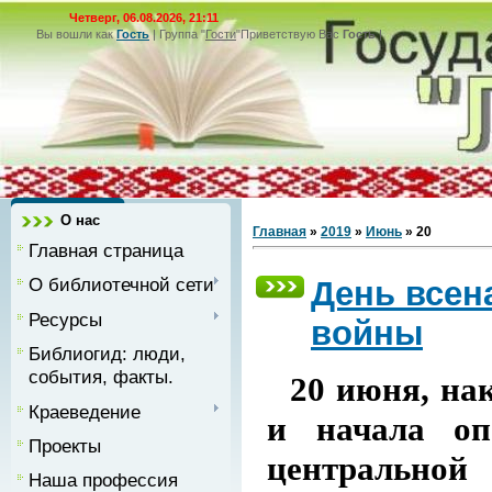
Четверг, 06.08.2026, 21:11
Вы вошли как
Гость
|
Группа
"
Гости
"
Приветствую Вас
Гость
|
О нас
Главная
»
2019
»
Июнь
»
20
Главная страница
О библиотечной сети
День всен
Ресурсы
войны
Библиогид: люди,
события, факты.
20 июня, на
Краеведение
и начала оп
Проекты
центральной
Наша профессия