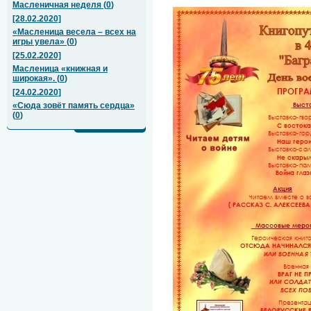
Масленичная неделя
(
0
)
[28.02.2020]
«Масленица весела – всех на
игры увела»
(
0
)
[25.02.2020]
Масленица «книжная и
широкая».
(
0
)
[24.02.2020]
«Сюда зовёт память сердца»
(
0
)