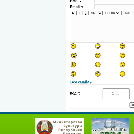
Имя *:
Email *:
Все смайлы
Код *: