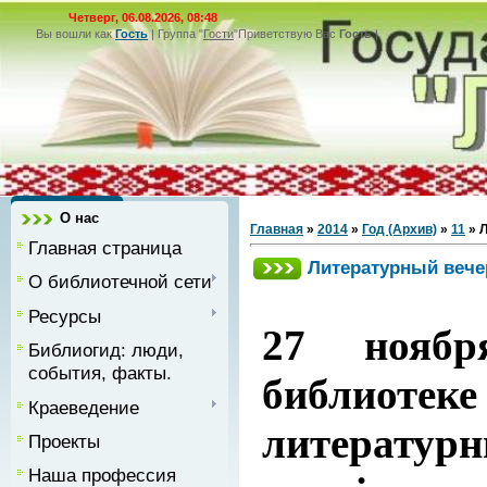
Четверг, 06.08.2026, 08:48
Вы вошли как
Гость
|
Группа
"
Гости
"
Приветствую Вас
Гость
|
О нас
Главная
»
2014
»
Год (Архив)
»
11
» 
Главная страница
Литературный вече
О библиотечной сети
Ресурсы
27 ноябр
Библиогид: люди,
события, факты.
библио
Краеведение
литератур
Проекты
Наша профессия