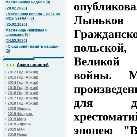
опубликов
Масленичная неделя
(
0
)
[28.02.2020]
«Масленица весела – всех на
Лыньков
игры увела»
(
0
)
[25.02.2020]
Гражданс
Масленица «книжная и
широкая».
(
0
)
[24.02.2020]
польско
«Сюда зовёт память сердца»
(
0
)
Великой 
Архив новостей
войны. М
2012 Год (Архив)
2013 Год (Архив)
2014 Год (Архив)
произведен
2015 Год (Архив)
2016 Год (Архив)
для де
2017 Год (Архив)
2018 Год (Архив)
2019 Январь
хрестомати
2019 Февраль
2019 Март
2019 Апрель
эпопею "В
2019 Май
2019 Июнь