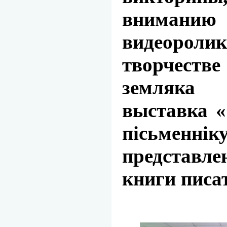
вниманию
видеорол
творчест
земляк
выставка 
пісьменні
представле
книги писа