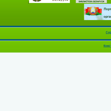
;
Cop
Конс