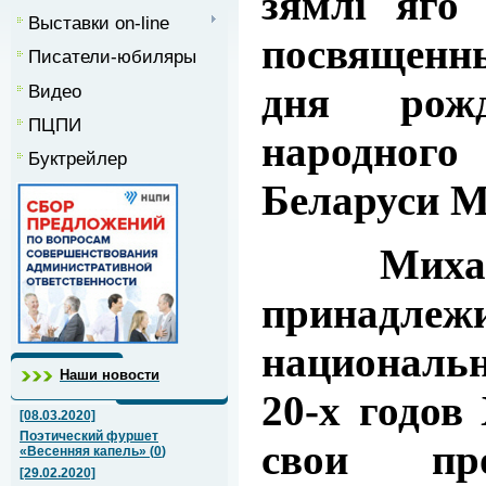
зямлі яго 
Выставки on-line
посвященны
Писатели-юбиляры
дня рожд
Видео
ПЦПИ
народно
Буктрейлер
Беларуси М
Михас
принадлежи
национальн
Наши новости
20-х годов
[08.03.2020]
Поэтический фуршет
свои про
«Весенняя капель»
(
0
)
[29.02.2020]