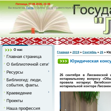
Пятница, 07.08.2026, 21:06
Вы вошли как
Гость
|
Группа
"
Гости
"
Приветствую Вас
Гость
|
О нас
Главная
»
2019
»
Сентябрь
»
26
» Юр
Главная страница
Юридическая конс
О библиотечной сети
Ресурсы
26 сентября в Лиозненской 
нотариальному вопросу «Общ
Библиогид: люди,
провела нотариус Витебско
события, факты.
нотариальной конторе Лиознен
Краеведение
Проекты
Наша профессия