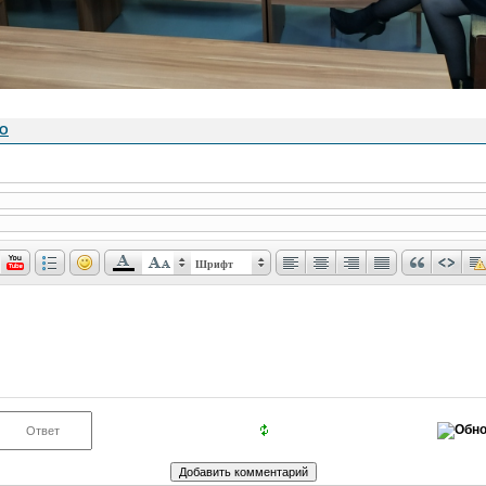
NO
Шрифт