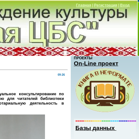
Главная
|
Регистрация
|
Вход
ПРОЕКТЫ
Оn-Line проект
09:26
уальное консультирование по
ию для читателей библиотеки
отариальную деятельность в
====
====
====
====
====
====
====
Базы данных