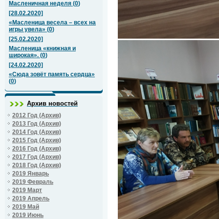
Масленичная неделя
(
0
)
[28.02.2020]
«Масленица весела – всех на
игры увела»
(
0
)
[25.02.2020]
Масленица «книжная и
широкая».
(
0
)
[24.02.2020]
«Сюда зовёт память сердца»
(
0
)
Архив новостей
2012 Год (Архив)
2013 Год (Архив)
2014 Год (Архив)
2015 Год (Архив)
2016 Год (Архив)
2017 Год (Архив)
2018 Год (Архив)
2019 Январь
2019 Февраль
2019 Март
2019 Апрель
2019 Май
2019 Июнь