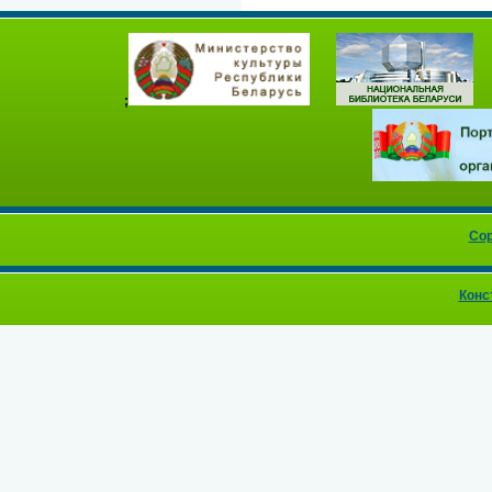
;
Cop
Конс