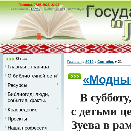
Пятница, 07.08.2026, 22:17
Вы вошли как
Гость
|
Группа
"
Гости
"
Приветствую Вас
Гость
|
О нас
Главная
»
2019
»
Сентябрь
»
21
Главная страница
О библиотечной сети
«Модны
Ресурсы
В субботу,
Библиогид: люди,
события, факты.
с детьми ц
Краеведение
Проекты
Зуева в ра
Наша профессия