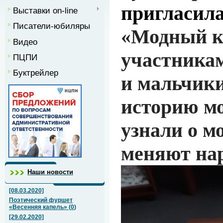
пригласил
Выставки on-line
Писатели-юбиляры
«Модный кн
Видео
участникам
ПЦПИ
Буктрейлер
и мальчики
историю м
узнали о м
меняют нар
Наши новости
[08.03.2020]
Поэтический фуршет
«Весенняя капель»
(
0
)
[29.02.2020]