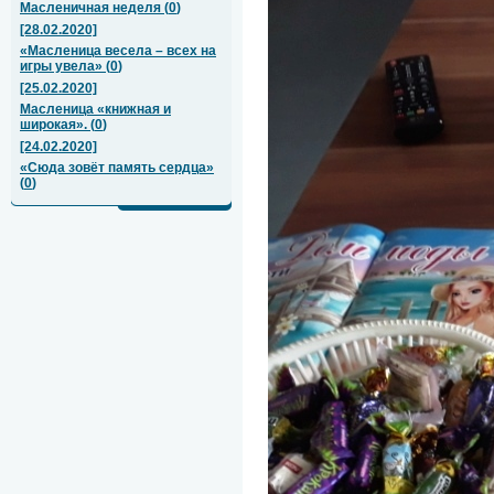
Масленичная неделя
(
0
)
[28.02.2020]
«Масленица весела – всех на
игры увела»
(
0
)
[25.02.2020]
Масленица «книжная и
широкая».
(
0
)
[24.02.2020]
«Сюда зовёт память сердца»
(
0
)