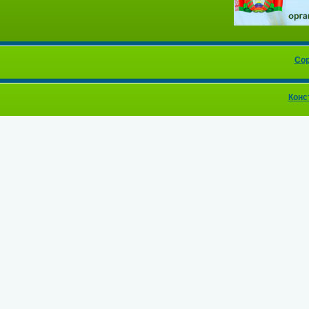
Cop
Конс