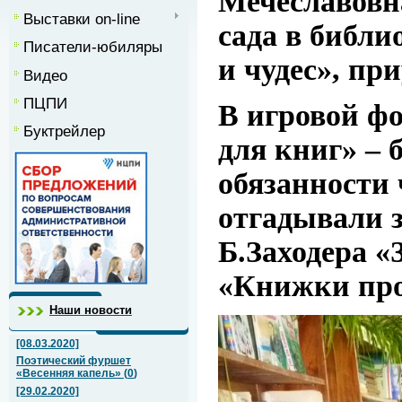
Мечеславовн
Выставки on-line
сада в библ
Писатели-юбиляры
и чудес», пр
Видео
ПЦПИ
В игровой фо
Буктрейлер
для книг» – 
обязанности 
отгадывали з
Б.Заходера «
«Книжки про
Наши новости
[08.03.2020]
Поэтический фуршет
«Весенняя капель»
(
0
)
[29.02.2020]