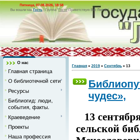
Пятница, 07.08.2026, 18:58
Вы вошли как
Гость
|
Группа
"
Гости
"
Приветствую Вас
Гость
|
О нас
Главная
»
2019
»
Сентябрь
»
13
Главная страница
О библиотечной сети
Библиопут
Ресурсы
чудес»,
Библиогид: люди,
события, факты.
13 сентября
Краеведение
сельской би
Проекты
Наша профессия