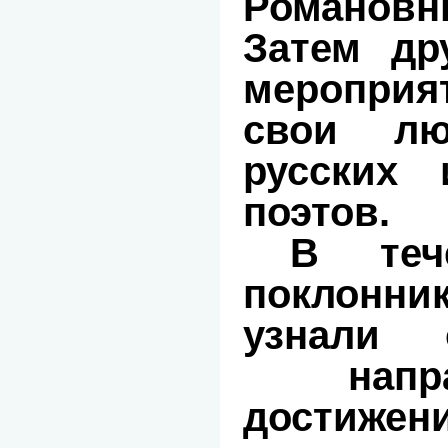
Романов
Затем др
мероприя
свои лю
русских 
поэтов.
В теч
поклон
узнали 
напра
достижен