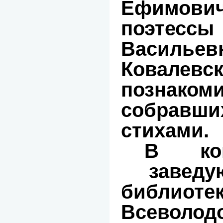
Ефимович
поэте
Васильев
Ковалев
познаком
собравши
стихами.
В кон
заведую
библио
Всеволод