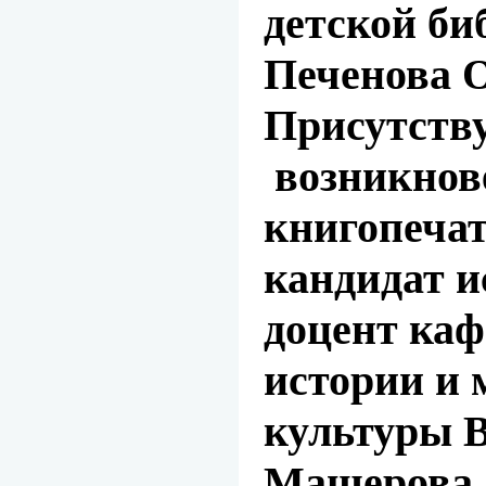
детской би
Печенова О
Присутств
возникнов
книгопечат
кандидат и
доцент ка
истории и 
культуры 
Машерова 