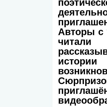
поэтическ
деятельно
приглаш
Авторы с
читали 
расск
ист
возникнов
Сюрпр
пригла
видеообр