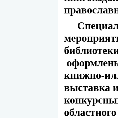
православн
Специаль
мероприят
библиотек
оформлены
книжно-ил
выставка 
конкурсны
областного