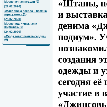
«Штаны, п
Масленичная неделя
(
0
)
[28.02.2020]
и выставка
«Масленица весела – всех на
игры увела»
(
0
)
[25.02.2020]
денима «Д
Масленица «книжная и
широкая».
(
0
)
[24.02.2020]
подиум». 
«Сюда зовёт память сердца»
(
0
)
познакомил
создания э
одежды и у
сегодня её
участие в 
«Джинсовы