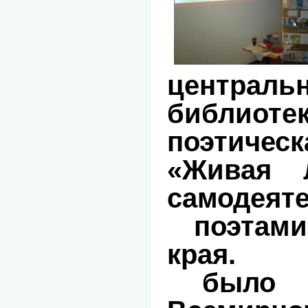
централ
библио
поэтиче
«Живая 
самодеят
поэтами
края. 
было п