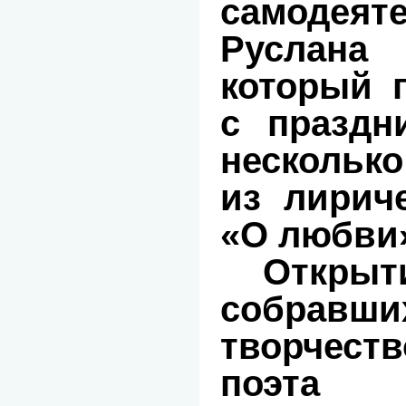
самодеят
Руслана
который 
с праздн
нескольк
из лирич
«О любви
Откр
собрав
творчес
поэта 