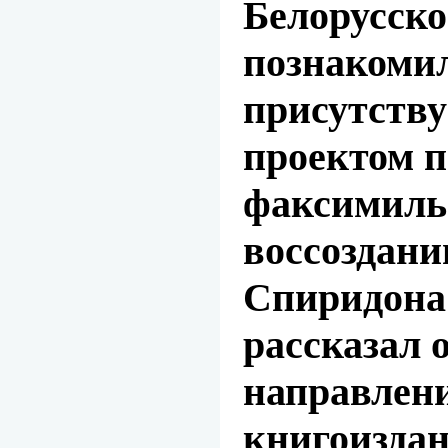
Белорусско
познакоми
присутств
проектом п
факсимиль
воссоздан
Спиридона
рассказал 
направлен
книгоизда