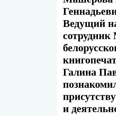
Геннадьеви
Ведущий н
сотрудник 
белорусско
книгопечат
Галина Пав
познакоми
присутств
и деятельн