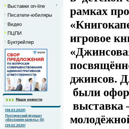
Выставки on-line
рамках пр
Писатели-юбиляры
«Книгокап
Видео
ПЦПИ
игровое к
Буктрейлер
«Джинсовая
посвящённ
джинсов. Д
были офо
Наши новости
выставка 
[08.03.2020]
молодёжно
Поэтический фуршет
«Весенняя капель»
(
0
)
[29.02.2020]