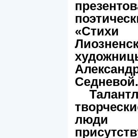
презент
поэтиче
«Стихи
Лиозненс
художн
Александ
Седневой
Талант
творческ
люди 
присутст