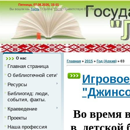
Пятница, 07.08.2026, 15:01
Вы вошли как
Гость
|
Группа
"
Гости
"
Приветствую Вас
Гость
|
О нас
Главная
»
2015
»
Год (Архив)
»
03
Главная страница
О библиотечной сети
Игровое
Ресурсы
"Джинсо
Библиогид: люди,
события, факты.
Краеведение
Во время 
Проекты
в детской 
Наша профессия