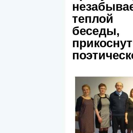
незабыв
теплой 
беседы,
прикосну
поэтическ