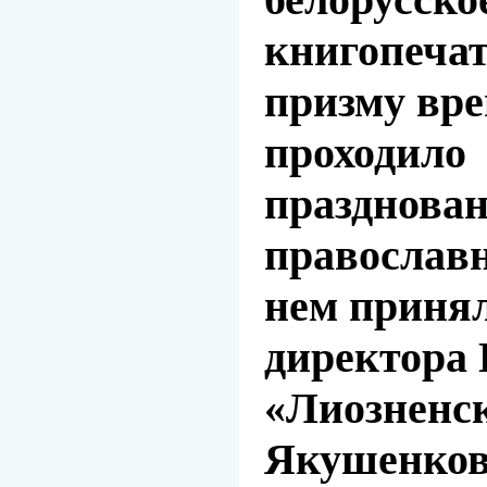
книгопечат
призму вре
проходило 
празднова
православ
нем принял
директора
«Лиозненс
Якушенкова