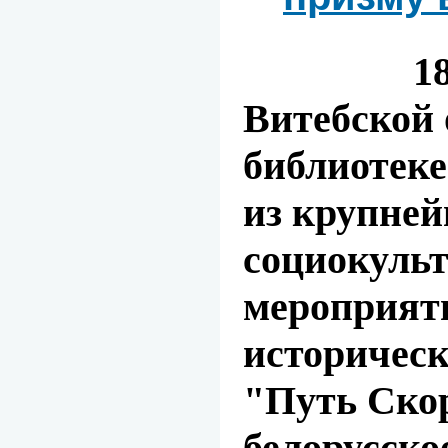
18 ма
Витебской 
библиотеке
из крупне
социокуль
мероприяти
историческ
"Путь Ско
белорусско