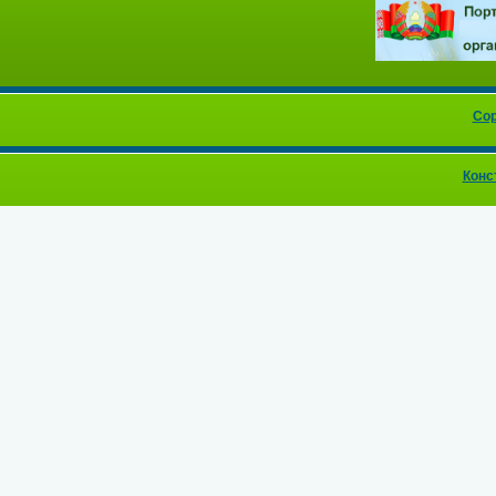
Cop
Конс