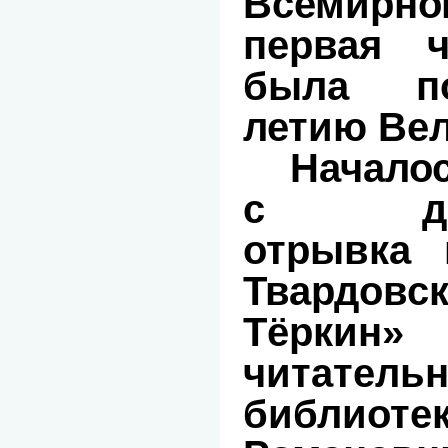
Всемирно
первая ч
была по
летию Ве
Начало
с декл
отрывка 
Твардовс
Тёркин»
читатель
библиот