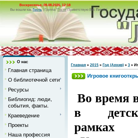
Воскресенье, 09.08.2026, 12:18
Вы вошли как
Гость
|
Группа
"
Гости
"
Приветствую Вас
Гость
|
О нас
Главная
»
2015
»
Год (Архив)
»
3
» И
Главная страница
Игровое книгооткр
О библиотечной сети
Ресурсы
Во время 
Библиогид: люди,
события, факты.
в детско
Краеведение
рамках
Проекты
Наша профессия