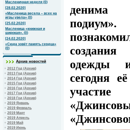
Масленичная неделя
(
0
)
денима
[28.02.2020]
«Масленица весела – всех на
игры увела»
(
0
)
подиум»
[25.02.2020]
Масленица «книжная и
познакоми
широкая».
(
0
)
[24.02.2020]
«Сюда зовёт память сердца»
создания
(
0
)
одежды и
Архив новостей
2012 Год (Архив)
2013 Год (Архив)
сегодня е
2014 Год (Архив)
2015 Год (Архив)
участие
2016 Год (Архив)
2017 Год (Архив)
2018 Год (Архив)
«Джинсов
2019 Январь
2019 Февраль
2019 Март
«Джинсово
2019 Апрель
2019 Май
2019 Июнь