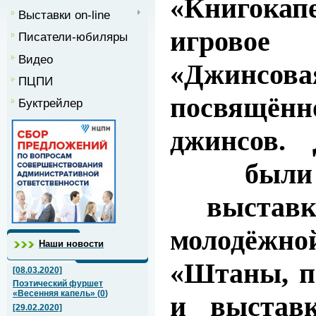
«Книгока
Выставки on-line
игровое 
Писатели-юбиляры
Видео
«Джинсов
ПЦПИ
посвящённ
Буктрейлер
джинсов. 
были 
выставк
молодё
Наши новости
«Штаны, п
[08.03.2020]
Поэтический фуршет
«Весенняя капель»
(
0
)
и выстав
[29.02.2020]