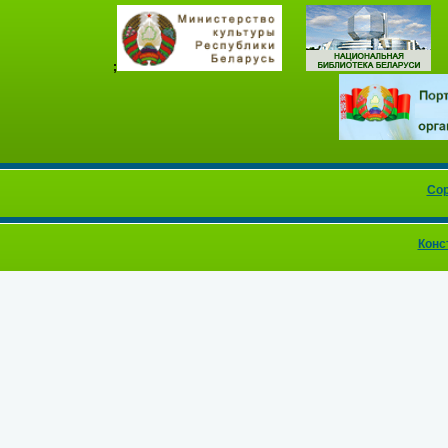
;
Cop
Конс