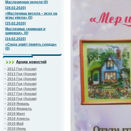
Масленичная неделя
(
0
)
[28.02.2020]
«Масленица весела – всех на
игры увела»
(
0
)
[25.02.2020]
Масленица «книжная и
широкая».
(
0
)
[24.02.2020]
«Сюда зовёт память сердца»
(
0
)
Архив новостей
2012 Год (Архив)
2013 Год (Архив)
2014 Год (Архив)
2015 Год (Архив)
2016 Год (Архив)
2017 Год (Архив)
2018 Год (Архив)
2019 Январь
2019 Февраль
2019 Март
2019 Апрель
2019 Май
2019 Июнь