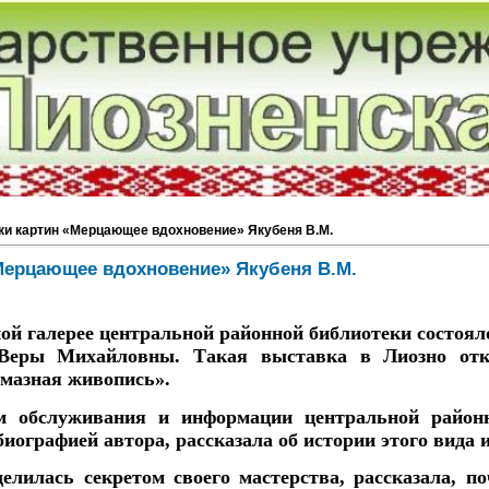
ки картин «Мерцающее вдохновение» Якубеня В.М.
Мерцающее вдохновение» Якубеня В.М.
ой галерее центральной районной библиотеки состоя
 Веры Михайловны. Такая выставка в Лиозно отк
лмазная живопись».
бслуживания и информации центральной районн
иографией автора, рассказала об истории этого вида и
лась секретом своего мастерства, рассказала, по