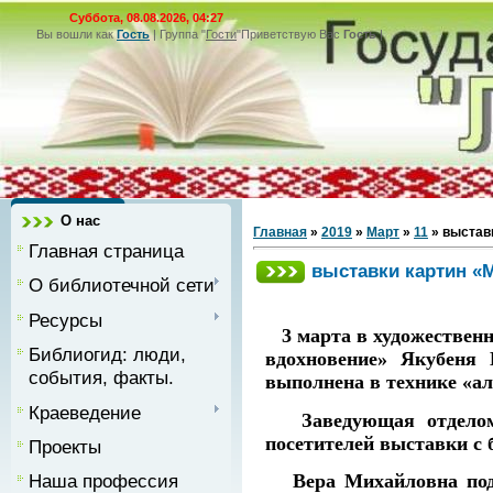
Суббота, 08.08.2026, 04:27
Вы вошли как
Гость
|
Группа
"
Гости
"
Приветствую Вас
Гость
|
О нас
Главная
»
2019
»
Март
»
11
» выстав
Главная страница
выставки картин «
О библиотечной сети
Ресурсы
3 марта в художественн
Библиогид: люди,
вдохновение» Якубеня
события, факты.
выполнена в технике «а
Краеведение
Заведующая отделом о
посетителей выставки с б
Проекты
Вера Михайловна подели
Наша профессия