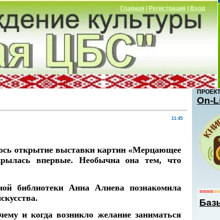
Главная
|
Регистрация
|
Вход
ПРОЕК
Оn-L
11:45
лось открытие выставки картин «Мерцающее
рылась впервые. Необычна она тем, что
ой библиотеки Анна Алиева познакомила
====
==
скусства.
Баз
чему и когда возникло желание заниматься