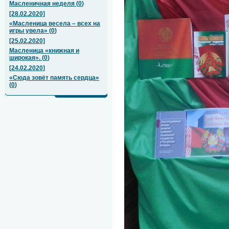
Масленичная неделя
(
0
)
[28.02.2020]
«Масленица весела – всех на
игры увела»
(
0
)
[25.02.2020]
Масленица «книжная и
широкая».
(
0
)
[24.02.2020]
«Сюда зовёт память сердца»
(
0
)