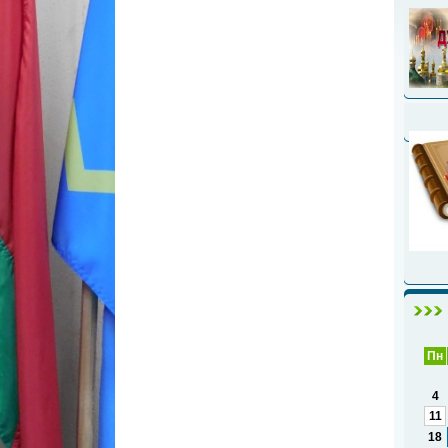
Пн
4
11
18