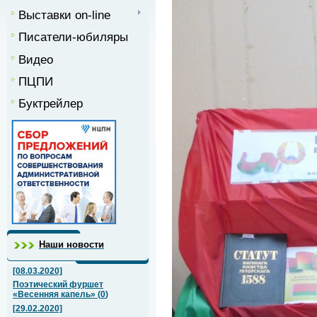
Выставки on-line
Писатели-юбиляры
Видео
ПЦПИ
Буктрейлер
Наши новости
[08.03.2020]
Поэтический фуршет
«Весенняя капель»
(
0
)
[29.02.2020]