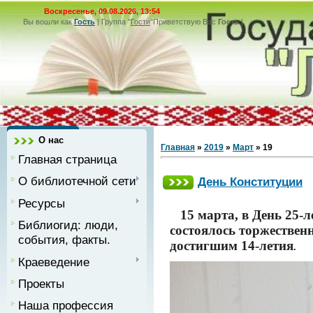
Воскресенье, 09.08.2026, 13:54
Вы вошли как
Гость
|
Группа
"
Гости
"
Приветствую Вас
Гость
|
О нас
Главная
»
2019
»
Март
»
19
Главная страница
О библиотечной сети
День Конституции
Ресурсы
15 марта, в День 25-л
Библиогид: люди,
состоялось торжестве
события, факты.
достигшим 14-летия
.
Краеведение
Проекты
Наша профессия