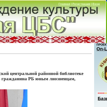
Главная
|
Регистрация
|
Вход
ПРОЕК
Оn-L
нской центральной районной библиотеке
ов гражданина РБ юным лиозненцам,
====
=
Баз