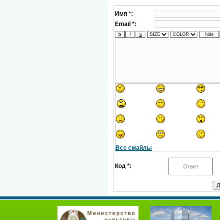
Имя *:
Email *:
Все смайлы
Код *: