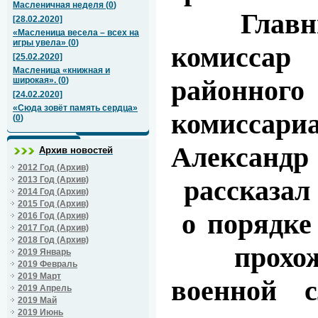
Масленичная неделя
(
0
)
Главны
[28.02.2020]
«Масленица весела – всех на
игры увела»
(
0
)
комиссар
[25.02.2020]
Масленица «книжная и
районно
широкая».
(
0
)
[24.02.2020]
«Сюда зовёт память сердца»
комиссар
(
0
)
Алексан
Архив новостей
2012 Год (Архив)
2013 Год (Архив)
рассказал
2014 Год (Архив)
2015 Год (Архив)
о порядке 
2016 Год (Архив)
2017 Год (Архив)
2018 Год (Архив)
прохожд
2019 Январь
2019 Февраль
2019 Март
военной 
2019 Апрель
2019 Май
2019 Июнь