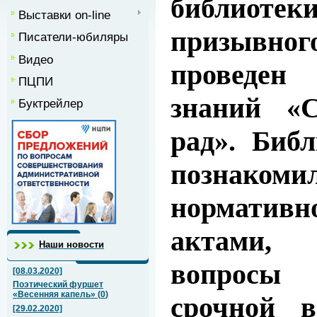
библиоте
Выставки on-line
призывног
Писатели-юбиляры
Видео
проведен
ПЦПИ
знаний «
Буктрейлер
рад». Биб
познако
нормативн
актами, 
Наши новости
вопросы
[08.03.2020]
Поэтический фуршет
«Весенняя капель»
(
0
)
срочной в
[29.02.2020]