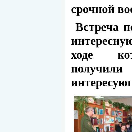
срочной во
Встреча пе
интересну
ходе ко
получили
интересующ