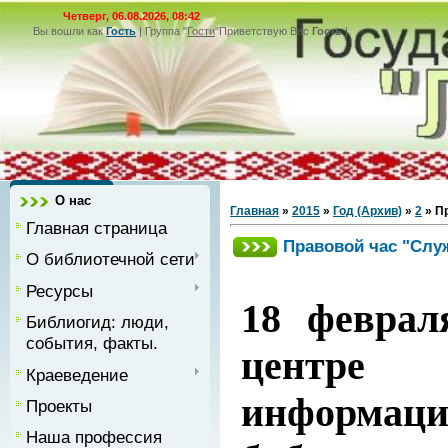
Четверг, 06.08.2026, 08:42
Вы вошли как
Гость
|
Группа
"
Гости
"
Приветствую Вас
Гость
|
О нас
Главная
»
2015
»
Год (Архив)
»
2
» П
Главная страница
Правовой час "Служ
О библиотечной сети
Ресурсы
18 февра
Библиогид: люди,
события, факты.
центре
Краеведение
информа
Проекты
Наша профессия