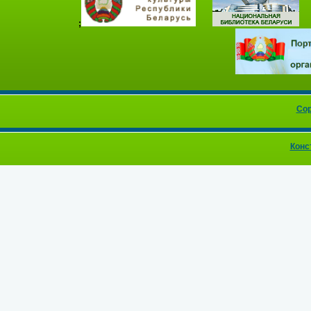
;
Cop
Конс