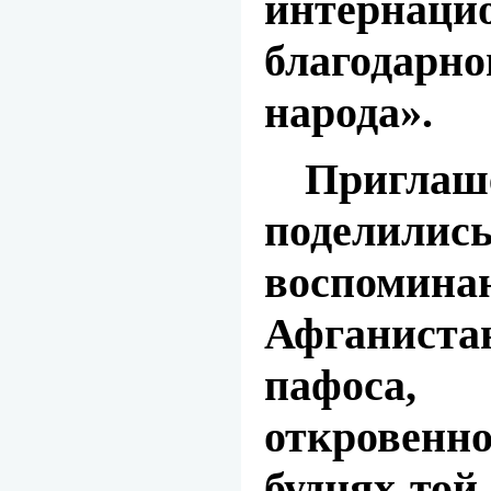
интернац
благодарн
народа».
Приглаше
подели
воспоминан
Афганиста
пафоса
откровенн
буднях той