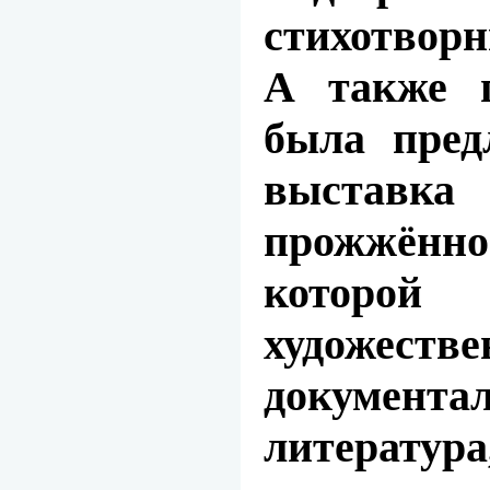
стихотвор
А также 
была пред
выставк
прожжённ
которой 
художе
документа
литература