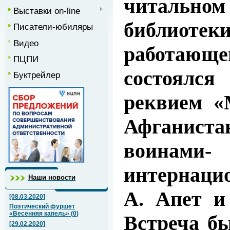
читальном
Выставки on-line
библи
Писатели-юбиляры
Видео
работаю
ПЦПИ
состоялс
Буктрейлер
реквием «
Афганиста
воинами-
интернаци
Наши новости
А. Апет и
[08.03.2020]
Поэтический фуршет
«Весенняя капель»
(
0
)
Встреча бы
[29.02.2020]