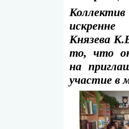
Коллекти
искренн
Князева К.
то, что о
на пригла
участие в 