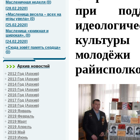
Масленичная неделя
(
0
)
при подд
[28.02.2020]
«Масленица весела – всех на
игры увела»
(
0
)
идеологи
[25.02.2020]
Масленица «книжная и
культур
широкая».
(
0
)
[24.02.2020]
«Сюда зовёт память сердца»
молодёжи
(
0
)
райисполк
Архив новостей
2012 Год (Архив)
2013 Год (Архив)
2014 Год (Архив)
2015 Год (Архив)
2016 Год (Архив)
2017 Год (Архив)
2018 Год (Архив)
2019 Январь
2019 Февраль
2019 Март
2019 Апрель
2019 Май
2019 Июнь