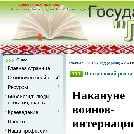
Суббота, 08.08.2026, 02:37
Вы вошли как
Гость
|
Группа
"
Гости
"
Приветствую Вас
Гость
|
О нас
Главная
»
2015
»
Год (Архив)
»
2
» П
Главная страница
Поэтический рекви
О библиотечной сети
Ресурсы
Наканун
Библиогид: люди,
события, факты.
воинов-
Краеведение
интернац
Проекты
Наша профессия