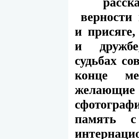
расска
верности 
и присяге,
и дружбе
судьбах со
конце ме
желаю
сфотогра
память 
интернаци