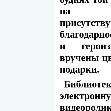
на в
присутст
благодарно
и герои
вручены ц
подарки.
Библиотек
электронн
видео