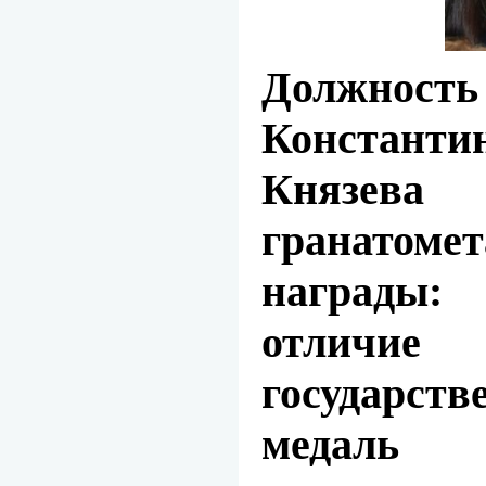
Должность 
Констант
Князева
гранато
награды
отличи
государств
медал