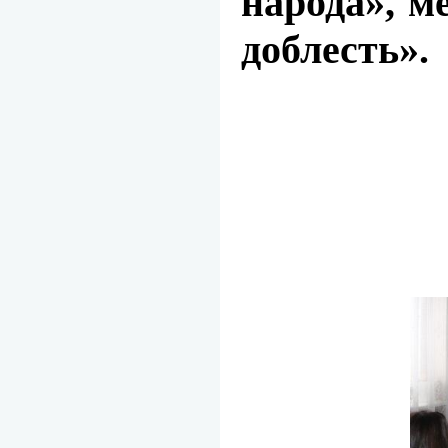
народа», м
доблесть».