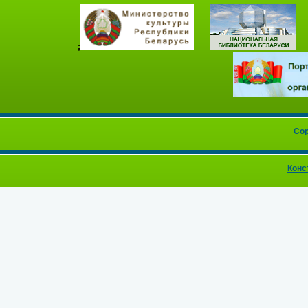
;
Cop
Конс