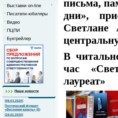
письма, па
Выставки on-line
дни», при
Писатели-юбиляры
Видео
Светлане 
ПЦПИ
центральну
Буктрейлер
В читальн
час «Све
лауреат»
Наши новости
[08.03.2020]
Поэтический фуршет
«Весенняя капель»
(
0
)
[29.02.2020]