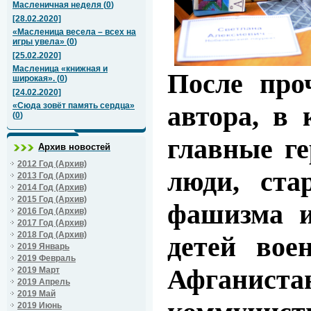
Масленичная неделя
(
0
)
[28.02.2020]
«Масленица весела – всех на
игры увела»
(
0
)
[25.02.2020]
Масленица «книжная и
После про
широкая».
(
0
)
[24.02.2020]
«Сюда зовёт память сердца»
автора, в 
(
0
)
главные г
Архив новостей
2012 Год (Архив)
люди, ста
2013 Год (Архив)
2014 Год (Архив)
2015 Год (Архив)
фашизма и
2016 Год (Архив)
2017 Год (Архив)
2018 Год (Архив)
детей во
2019 Январь
2019 Февраль
Афганис
2019 Март
2019 Апрель
2019 Май
2019 Июнь