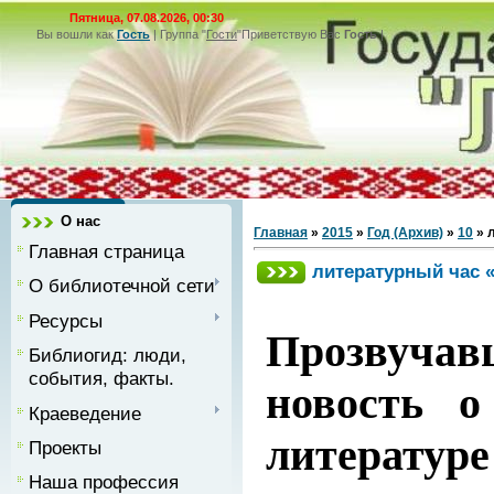
Пятница, 07.08.2026, 00:30
Вы вошли как
Гость
|
Группа
"
Гости
"
Приветствую Вас
Гость
|
О нас
Главная
»
2015
»
Год (Архив)
»
10
» 
Главная страница
литературный час 
О библиотечной сети
Ресурсы
Прозвучав
Библиогид: люди,
события, факты.
новость о
Краеведение
литературе
Проекты
Наша профессия