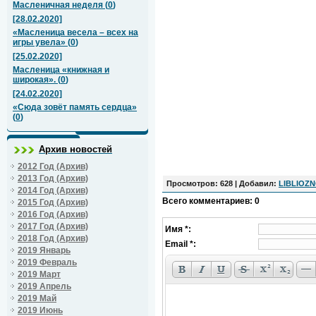
Масленичная неделя
(
0
)
[28.02.2020]
«Масленица весела – всех на
игры увела»
(
0
)
[25.02.2020]
Масленица «книжная и
широкая».
(
0
)
[24.02.2020]
«Сюда зовёт память сердца»
(
0
)
Архив новостей
2012 Год (Архив)
2013 Год (Архив)
Просмотров
: 628 |
Добавил
:
LIBLIOZ
2014 Год (Архив)
Всего комментариев
:
0
2015 Год (Архив)
2016 Год (Архив)
2017 Год (Архив)
Имя *:
2018 Год (Архив)
Email *:
2019 Январь
2019 Февраль
2019 Март
2019 Апрель
2019 Май
2019 Июнь