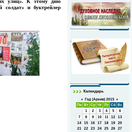
ких улиц». К этому дню
й солдат» и буктрейлер
Календарь
«
Год (Архив) 2015
»
Пн
Вт
Ср
Чт
Пт
Сб
Вс
1
2
3
4
5
6
7
8
9
10
11
12
13
14
15
16
17
18
19
20
21
22
23
24
25
26
27