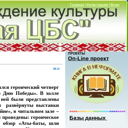
Главная
|
Регистрация
|
Вход
ПРОЕКТЫ
Оn-Line проект
08:21
ся героический четверг
о Дню Победы». В холле
 ней были представлены
ли развёрнуты выставки
йне», в читальном зале –
====
====
====
====
====
====
====
 проведены: героическое
Базы данных
, обзор «Аты-баты, шли