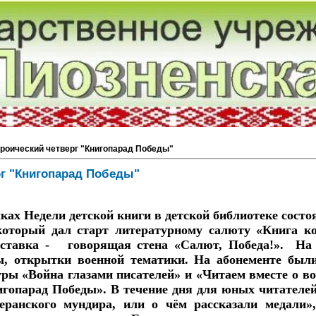
ероический четверг "Книгопарад Победы"
рг "Книгопарад Победы"
ели детской книги в детской библиотеке состоял
который дал старт литературному салюту «Книга к
ыставка - говорящая стена «Салют, Победа!». На
ы, открытки военной тематики. На абонементе бы
ры «Война глазами писателей» и «Читаем вместе о во
гопарад Победы». В течение дня для юных читателей
еранского мундира, или о чём рассказали медали»