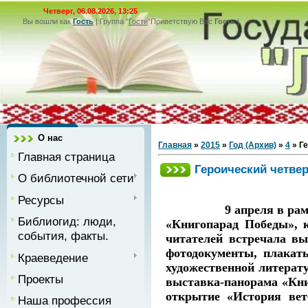
Четверг, 06.08.2026, 13:25
Вы вошли как
Гость
|
Группа
"
Гости
"
Приветствую Вас
Гость
|
О нас
Главная
»
2015
»
Год (Архив)
»
4
» Г
Главная страница
Героический четве
О библиотечной сети
Ресурсы
9 апреля в рамках Нед
Библиогид: люди,
«Книгопарад Победы», 
события, факты.
читателей встречала в
фотодокументы, плакат
Краеведение
художественной литерату
Проекты
выставка-панорама «Кни
открытие «История вет
Наша профессия