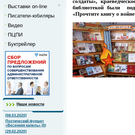
солдаты», краеведческ
Выставки on-line
библиотекой были подг
«Прочтите книгу о войне
Писатели-юбиляры
Видео
ПЦПИ
Буктрейлер
Наши новости
[08.03.2020]
Поэтический фуршет
«Весенняя капель»
(
0
)
[29.02.2020]