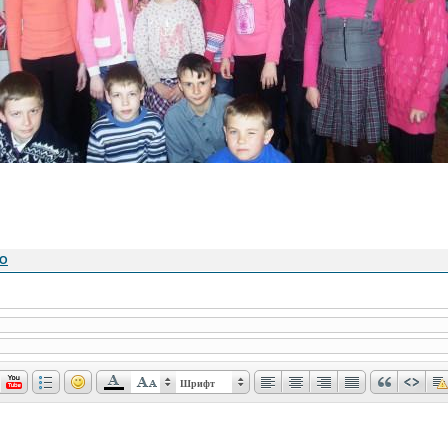
NO
Шрифт