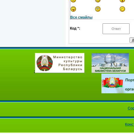
Все смайлы
Код *:
;
Cop
Конс