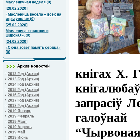
Масленичная неделя
(
0
)
[28.02.2020]
«Масленица весела – всех на
игры увела»
(
0
)
[25.02.2020]
Масленица «книжная и
широкая».
(
0
)
[24.02.2020]
«Сюда зовёт память сердца»
(
0
)
Архив новостей
кнігах Х. 
2012 Год (Архив)
2013 Год (Архив)
кнігалюбаў
2014 Год (Архив)
2015 Год (Архив)
2016 Год (Архив)
запрасіў Л
2017 Год (Архив)
2018 Год (Архив)
2019 Январь
галоўнай 
2019 Февраль
2019 Март
2019 Апрель
“Чырвоная
2019 Май
2019 Июнь