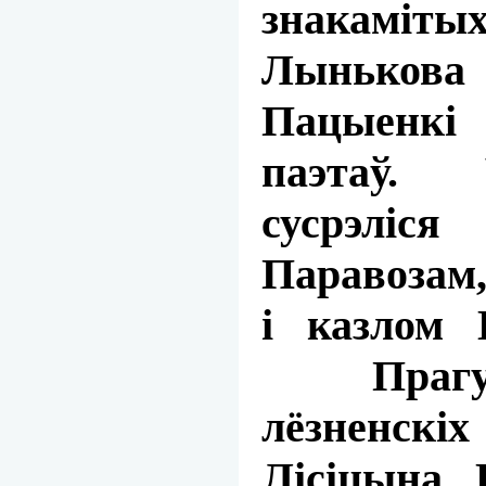
знакам
Лыньков
Пацыенкі 
паэтаў.
сусрэліс
Паравозам
і казлом 
Прагуч
лёзненск
Лісіцына, 