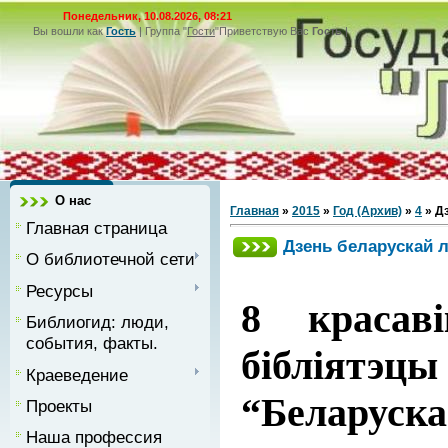
Понедельник, 10.08.2026, 08:21
Вы вошли как
Гость
|
Группа
"
Гости
"
Приветствую Вас
Гость
|
О нас
Главная
»
2015
»
Год (Архив)
»
4
» Д
Главная страница
Дзень беларускай л
О библиотечной сети
Ресурсы
8 красав
Библиогид: люди,
события, факты.
бібліятэц
Краеведение
“Беларус
Проекты
Наша профессия