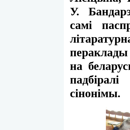
У. Бандар
самі пасп
літаратурн
пераклады
на беларус
падбір
сінонімы.