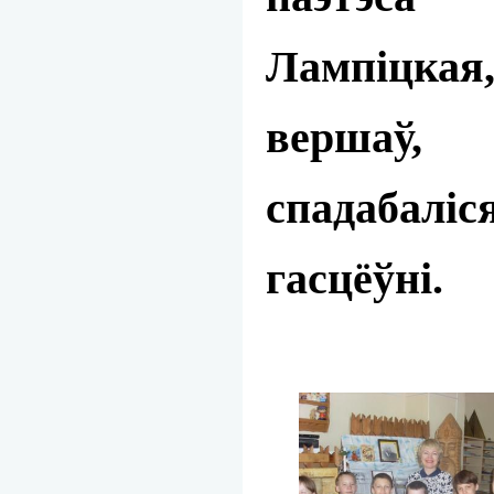
Лампіцкая,
вершаў,
спадабаліс
гасцёўні.