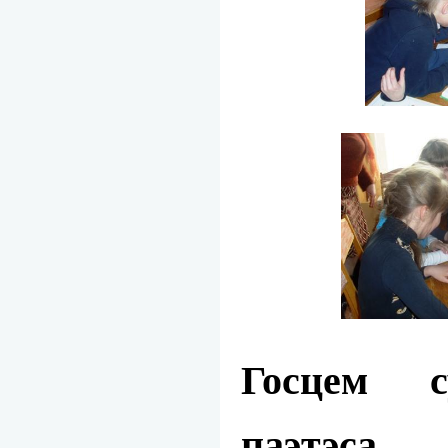
Госцем с
паэтэс