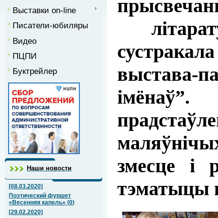
прысвеча
Выставки on-line
літарат
Писатели-юбиляры
Видео
сустрака
ПЦПИ
выстава-
Буктрейлер
імёнаў
прадстаўл
маляўніч
змесце і 
Наши новости
тэматыцы к
[08.03.2020]
Поэтический фуршет
«Весенняя капель»
(
0
)
[29.02.2020]