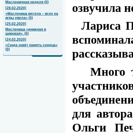
Масленичная неделя
(
0
)
озвучила н
[28.02.2020]
«Масленица весела – всех на
игры увела»
(
0
)
Лариса Пе
[25.02.2020]
Масленица «книжная и
широкая».
(
0
)
вспоминал
[24.02.2020]
«Сюда зовёт память сердца»
рассказыва
(
0
)
Много теп
участнико
объединен
для автора
Ольги Печ