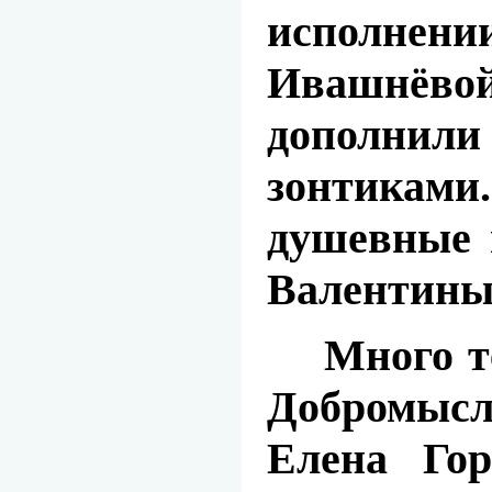
исполнени
Ивашнёвой
дополнили
зонтикам
душевные 
Валентины
Много тёп
Добромыс
Елена Го