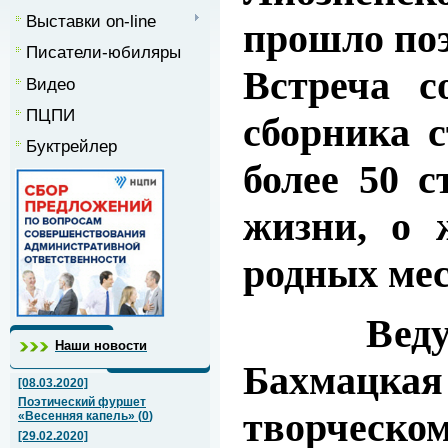
Выставки on-line
прошло поэ
Писатели-юбиляры
Встреча с
Видео
ПЦПИ
сборника 
Буктрейлер
более 50 с
жизни, о ж
родных мест
Ведущая
Наши новости
Бахмацкая 
[08.03.2020]
Поэтический фуршет
творческ
«Весенняя капель»
(
0
)
[29.02.2020]