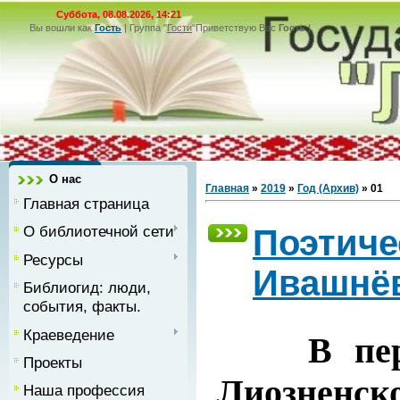
Суббота, 08.08.2026, 14:21
Вы вошли как
Гость
|
Группа
"
Гости
"
Приветствую Вас
Гость
|
О нас
Главная
»
2019
»
Год (Архив)
»
01
Главная страница
О библиотечной сети
Поэтиче
Ресурсы
Ивашнё
Библиогид: люди,
события, факты.
Краеведение
В первый
Проекты
Лиозненс
Наша профессия