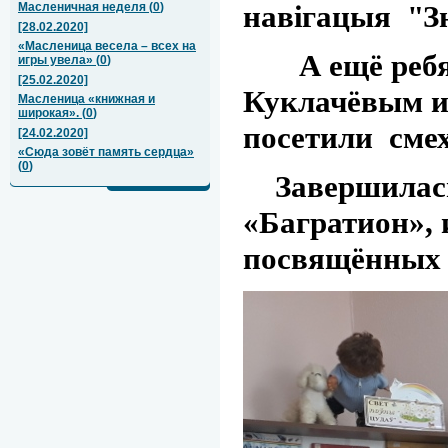
навігацы
Масленичная неделя
(
0
)
[28.02.2020]
«Масленица весела – всех на
А ещё ребята
игры увела»
(
0
)
[25.02.2020]
Куклачёвым и 
Масленица «книжная и
широкая».
(
0
)
посетили смех
[24.02.2020]
«Сюда зовёт память сердца»
(
0
)
Завершилась 
«Багратион», 
посвящённых 