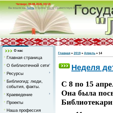
Четверг, 06.08.2026, 03:19
Вы вошли как
Гость
|
Группа
"
Гости
"
Приветствую Вас
Гость
|
О нас
Главная
»
2019
»
Апрель
»
14
Главная страница
О библиотечной сети
Неделя де
Ресурсы
Библиогид: люди,
С 8 по 15 апр
события, факты.
Она была пос
Краеведение
Библиотекари 
Проекты
Наша профессия