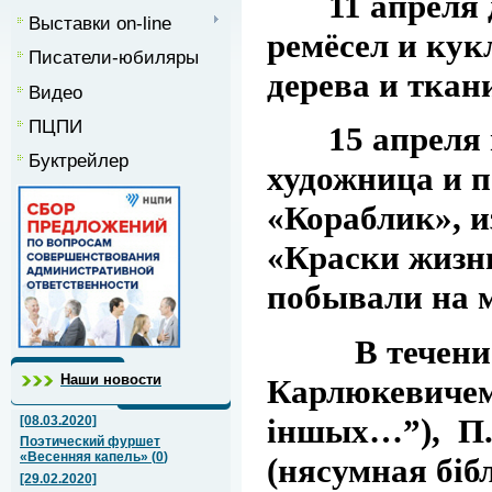
11 апреля де
Выставки on-line
ремёсел
и
кук
Писатели-юбиляры
дерева и ткан
Видео
ПЦПИ
15 апреля на
Буктрейлер
художница и п
«Кораблик», и
«Краски жизни
побывали на 
В течение Не
Наши новости
Карлюкевиче
іншых…”),
П.
[08.03.2020]
Поэтический фуршет
«Весенняя капель»
(
0
)
(
нясумная біб
[29.02.2020]