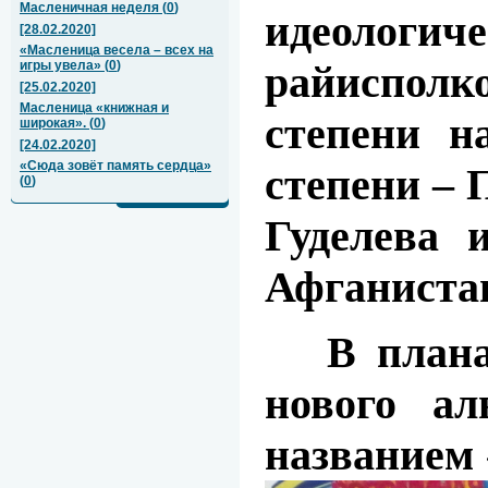
Масленичная неделя
(
0
)
идеологиче
[28.02.2020]
«Масленица весела – всех на
райисполк
игры увела»
(
0
)
[25.02.2020]
Масленица «книжная и
степени н
широкая».
(
0
)
[24.02.2020]
«Сюда зовёт память сердца»
степени – 
(
0
)
Гуделева 
Афганиста
В планах 
нового ал
названием 