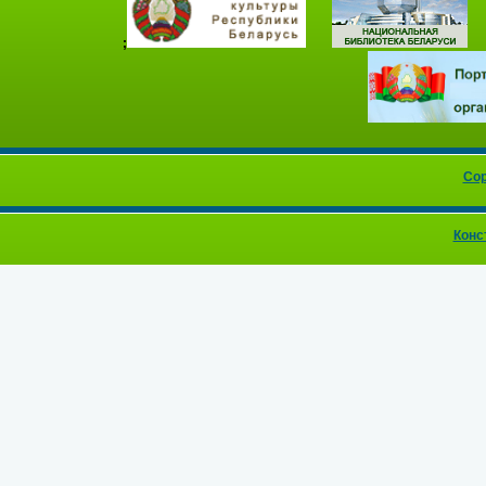
;
Cop
Конс