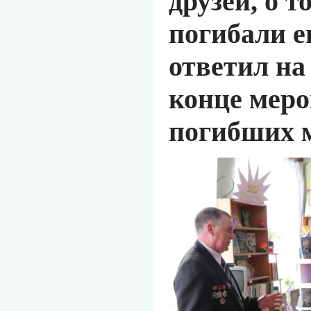
друзей, о т
погибали е
ответил на
конце мер
погибших м