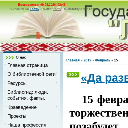
Воскресенье, 09.08.2026, 02:43
Вы вошли как
Гость
|
Группа
"
Гости
"
Приветствую Вас
Гость
|
О нас
Главная
»
2019
»
Февраль
»
15
Главная страница
О библиотечной сети
«Да раз
Ресурсы
Библиогид: люди,
15 феврал
события, факты.
Краеведение
торжеств
Проекты
позабудет…
Наша профессия