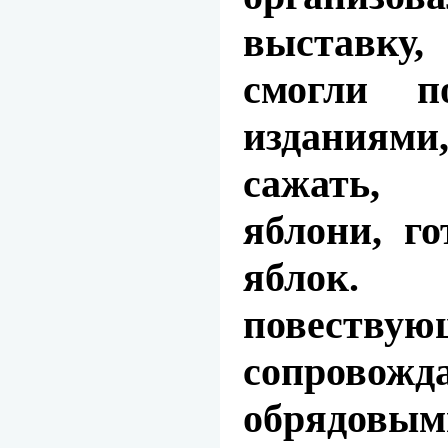
выставку
смогли п
изданиям
сажать,
яблони, г
яблок
повествую
сопровожд
обрядов