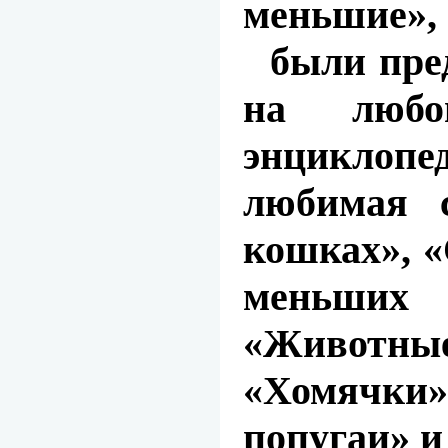
меньшие
»
были пре
на любо
энцикло
любимая с
кошках», 
меньших
«Животны
«Хомячки
попугаи» и