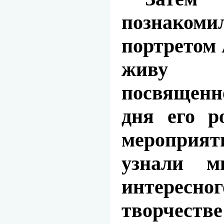
познакоми
портретом
живу 
посвященн
дня его р
мероприя
узнали м
интересн
творчеств