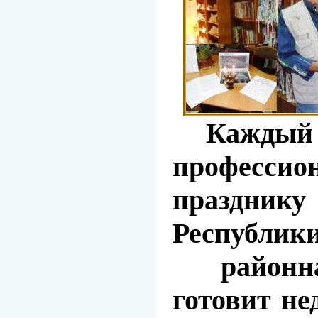
Каждый
профессио
празднику
Республ
район
готовит н