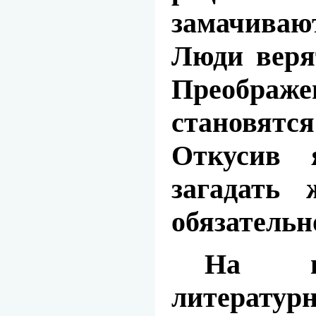
замачиваю
Люди веря
Преобра
становят
Откусив 
загадать 
обязательно
На п
литератур