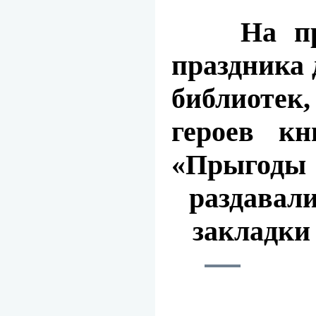
На про
праздника 
библиоте
героев к
«Прыгод
раздавал
закладки