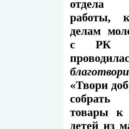
отдела и
работы, 
делам мол
с РК 
проводила
благотвор
«
Твори доб
собрать
товары к 
детей из 