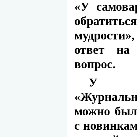
«У самова
обратит
мудрости»
ответ на
вопрос.
У в
«Журнал
можно был
с новинка