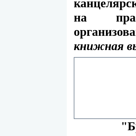
канцелярс
на пра
организов
книжная в
"