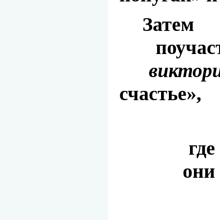
Зат
поучас
виктор
счастье
»,
где
они