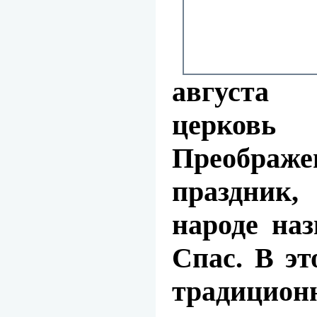
августа
церков
Преображ
праздник
народе на
Спас. В эт
традици