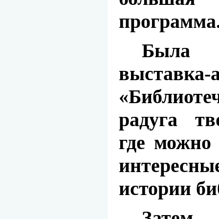
программа
Была 
выставка-
«Библио
радуга тв
где можно
интересн
истории би
Затем