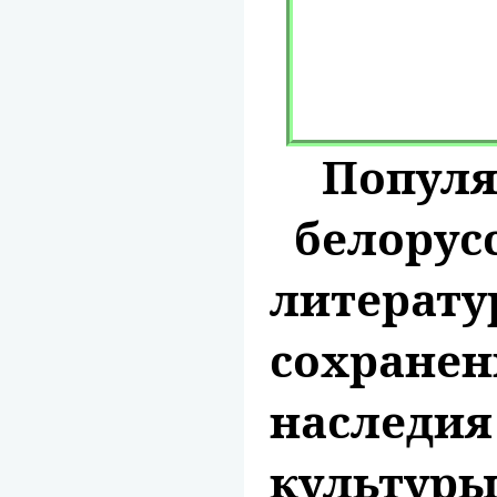
Популя
белорус
литерату
сохране
наследи
культуры