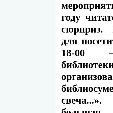
мероприят
году чита
сюрприз.
для посети
18-00 –
библиот
организов
библиосум
свеча...»
большая