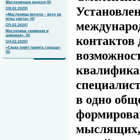
Масленичная неделя
(
0
)
Установле
[28.02.2020]
«Масленица весела – всех на
игры увела»
(
0
)
междунаро
[25.02.2020]
Масленица «книжная и
широкая».
(
0
)
контактов 
[24.02.2020]
«Сюда зовёт память сердца»
возможнос
(
0
)
квалифик
специалист
в одно обще
формирова
мыслящих