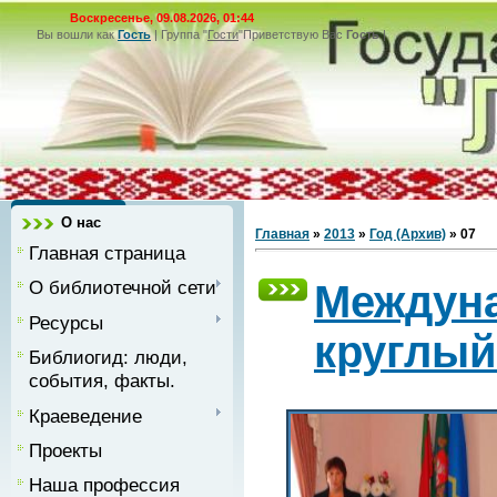
Воскресенье, 09.08.2026, 01:44
Вы вошли как
Гость
|
Группа
"
Гости
"
Приветствую Вас
Гость
|
О нас
Главная
»
2013
»
Год (Архив)
»
07
Главная страница
О библиотечной сети
Междун
Ресурсы
круглый
Библиогид: люди,
события, факты.
Краеведение
Проекты
Наша профессия