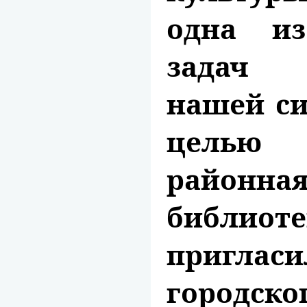
одна и
задач
нашей си
целью 
районна
библиот
приглас
городско