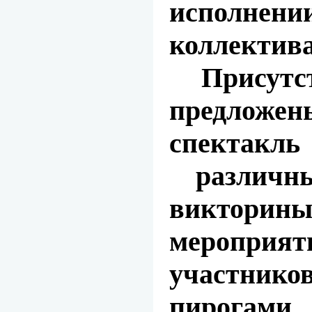
исполнени
коллектив
Присут
предложен
спектакль
различн
виктори
меропр
участни
пирогам