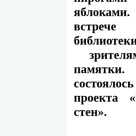
яблоками
встрече
библиотек
зрител
памятки
состоял
проекта «
стен».