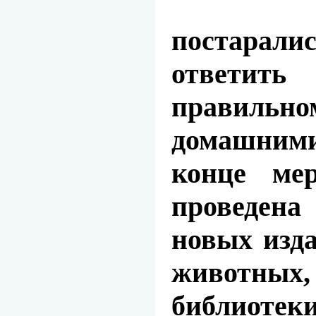
постарал
ответить
правиль
домашним
конце ме
проведен
новых изд
животных,
библиотеки