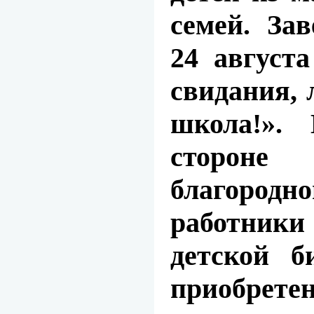
семей. За
24 август
свидания, 
школа!».
Н
сторон
благоро
работни
детской б
приобрете