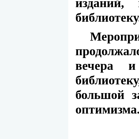
изданий,
библиотеку
Меропр
продолжал
вечера
и
библиот
большой з
оптимизма