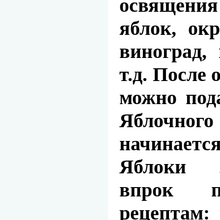
освящени
яблок, ок
виноград,
т.д. После
можно под
Яблочного
начинаетс
Яблоки з
впрок п
рецепта