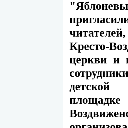
"Яблоне
пригла
читател
Кресто-Во
церкви и 
сотрудни
детской
площадке
Воздвижен
организ