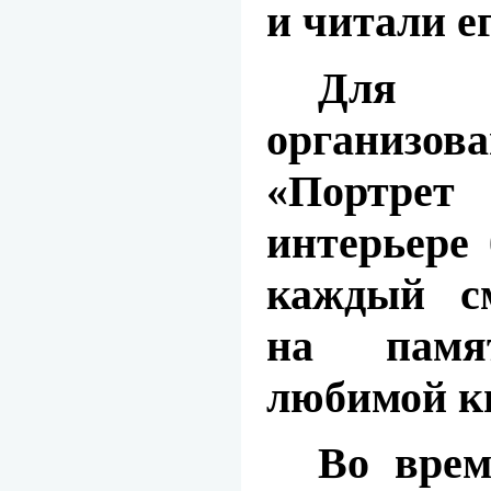
и читали ег
Для г
организов
«Портре
интерьере 
каждый
с
на памя
любимой к
Во врем