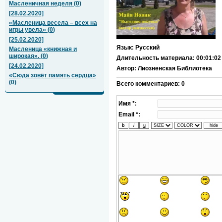
Масленичная неделя
(
0
)
[28.02.2020]
«Масленица весела – всех на
игры увела»
(
0
)
[25.02.2020]
Язык
: Русский
Масленица «книжная и
широкая».
(
0
)
Длительность материала
: 00:01:02
[24.02.2020]
Автор
: Лиозненская Библиотека
«Сюда зовёт память сердца»
(
0
)
Всего комментариев
:
0
Имя *:
Email *: