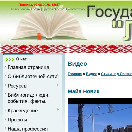
Пятница, 07.08.2026, 18:57
Вы вошли как
Гость
|
Группа
"
Гости
"
Приветствую Вас
Гость
|
О нас
Видео
Главная страница
Главная
»
Видео
»
Стихи над Лиозн
О библиотечной сети
Ресурсы
Майя Новик
Библиогид: люди,
события, факты.
Краеведение
Проекты
Наша профессия