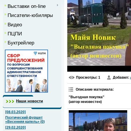
Выставки on-line
Писатели-юбиляры
Видео
ПЦПИ
Буктрейлер
Просмотры
: 1
Добавил
:
Описание материала
:
"Выгодная покупка"
Наши новости
(автор неизвестен)
[08.03.2020]
Поэтический фуршет
«Весенняя капель»
(
0
)
[29.02.2020]