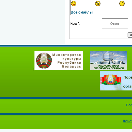
Все смайлы
Код *:
;
Cop
Конс