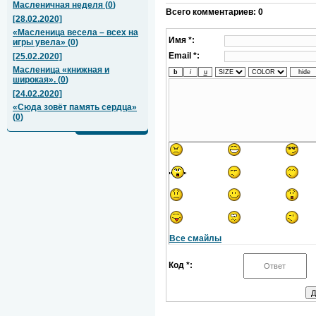
Масленичная неделя
(
0
)
Всего комментариев
:
0
[28.02.2020]
«Масленица весела – всех на
Имя *:
игры увела»
(
0
)
Email *:
[25.02.2020]
Масленица «книжная и
широкая».
(
0
)
[24.02.2020]
«Сюда зовёт память сердца»
(
0
)
Все смайлы
Код *: