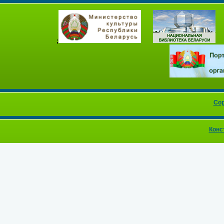
;
Cop
Конс