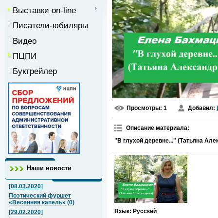
Выставки on-line
Писатели-юбиляры
Видео
ПЦПИ
Буктрейлер
Просмотры
: 1
Добавил
:
Описание материала
:
"В глухой деревне..." (Татьяна Ал
Наши новости
[08.03.2020]
Поэтический фуршет
«Весенняя капель»
(
0
)
Язык
: Русский
[29.02.2020]