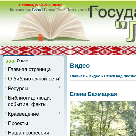
Пятница, 07.08.2026, 06:00
Вы вошли как
Гость
|
Группа
"
Гости
"
Приветствую Вас
Гость
|
О нас
Видео
Главная страница
Главная
»
Видео
»
Стихи над Лиозн
О библиотечной сети
Ресурсы
Елена Бахмацкая
Библиогид: люди,
события, факты.
Краеведение
Проекты
Наша профессия