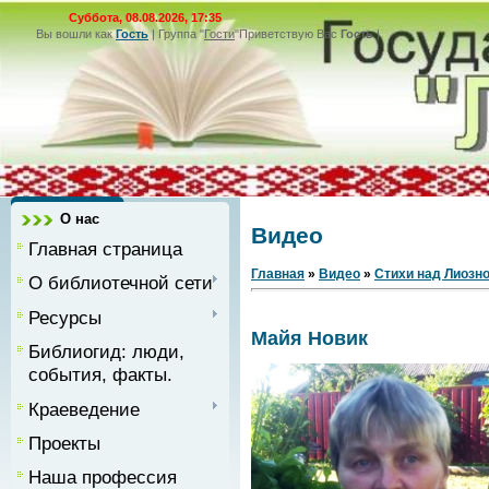
Суббота, 08.08.2026, 17:35
Вы вошли как
Гость
|
Группа
"
Гости
"
Приветствую Вас
Гость
|
О нас
Видео
Главная страница
Главная
»
Видео
»
Стихи над Лиозн
О библиотечной сети
Ресурсы
Майя Новик
Библиогид: люди,
события, факты.
Краеведение
Проекты
Наша профессия