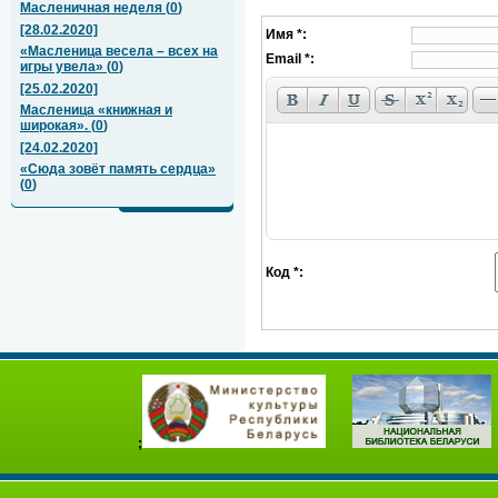
Масленичная неделя
(
0
)
[28.02.2020]
Имя *:
«Масленица весела – всех на
Email *:
игры увела»
(
0
)
[25.02.2020]
Масленица «книжная и
широкая».
(
0
)
[24.02.2020]
«Сюда зовёт память сердца»
(
0
)
Код *:
;