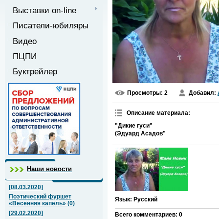
Выставки on-line
Писатели-юбиляры
Видео
ПЦПИ
Буктрейлер
Просмотры
: 2
Добавил
:
Описание материала
:
"Дикие гуси"
(Эдуард Асадов"
Наши новости
[08.03.2020]
Поэтический фуршет
Язык
: Русский
«Весенняя капель»
(
0
)
[29.02.2020]
Всего комментариев
:
0