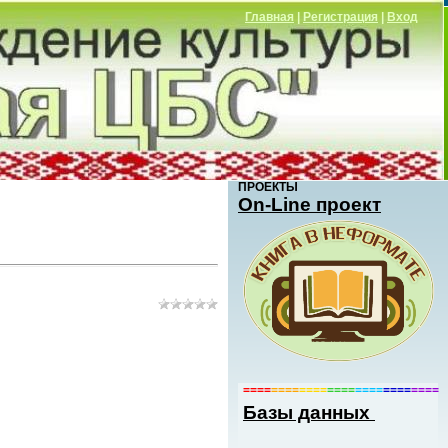
Главная
|
Регистрация
|
Вход
ПРОЕКТЫ
Оn-Line проект
====
====
====
====
====
====
====
Базы данных