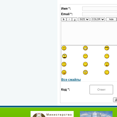
Имя *:
Email *:
Все смайлы
Код *: