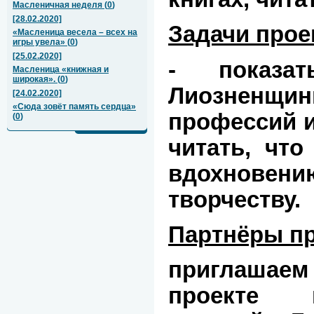
Масленичная неделя
(
0
)
[28.02.2020]
Задачи прое
«Масленица весела – всех на
игры увела»
(
0
)
[25.02.2020]
- показа
Масленица «книжная и
широкая».
(
0
)
Лиозненщи
[24.02.2020]
«Сюда зовёт память сердца»
профессий и
(
0
)
читать, что
вдохнове
творчеству.
Партнёры пр
приглашаем 
проекте 