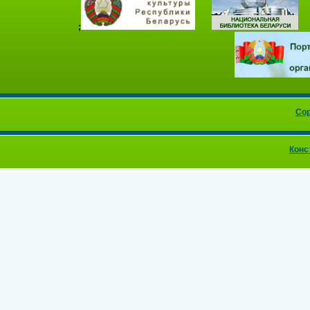
;
Cop
Конс