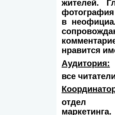
жителей. Г
фотография
в неофициа
сопровожд
комментар
нравится име
Аудитория:
все читател
Координатор
отдел б
маркетинг