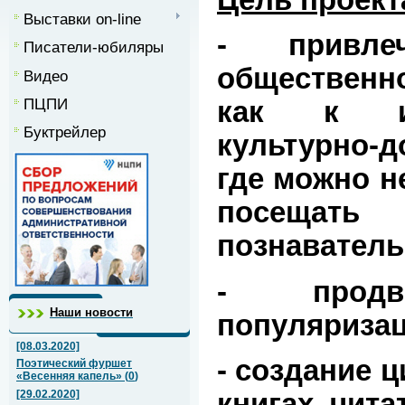
Выставки on-line
- привле
Писатели-юбиляры
общественно
Видео
ПЦПИ
как к ин
Буктрейлер
культурно-д
где можно не
посещат
познаватель
- продви
Наши новости
популяризац
[08.03.2020]
- создание 
Поэтический фуршет
«Весенняя капель»
(
0
)
книгах, чита
[29.02.2020]