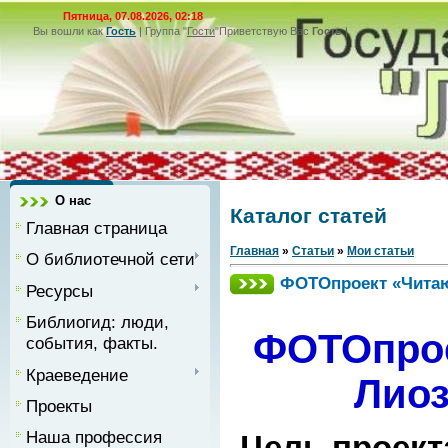
Пятница, 07.08.2026, 02:18
Вы вошли как
Гость
|
Группа
"
Гости
"
Приветствую Вас
Гость
|
О нас
Каталог статей
Главная страница
Главная
»
Статьи
»
Мои статьи
О библиотечной сети
ФОТОпроект «Чита
Ресурсы
Библиогид: люди,
ФОТОпро
события, факты.
Краеведение
Лио
Проекты
Наша профессия
Цель проект