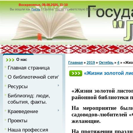
Воскресенье, 09.08.2026, 11:10
Вы вошли как
Гость
|
Группа
"
Гости
"
Приветствую Вас
Гость
|
О нас
Главная
»
2019
»
Октябрь
»
4
» «Жиз
Главная страница
«Жизни золотой ли
О библиотечной сети
Ресурсы
«Жизни золотой листоп
Библиогид: люди,
районной библиотеки 
события, факты.
На мероприятие были
Краеведение
садоводов-любителей «
Проекты
желающие.
Наша профессия
На протяжении праздн