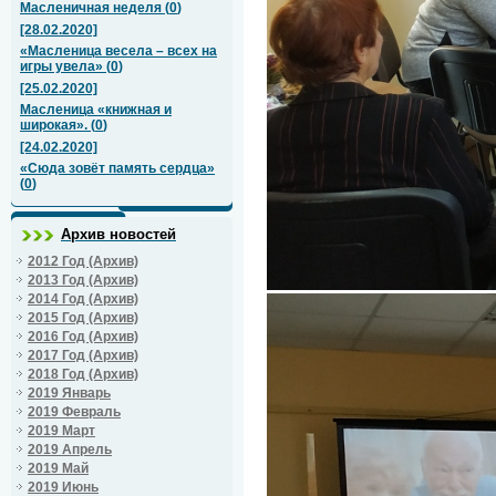
Масленичная неделя
(
0
)
[28.02.2020]
«Масленица весела – всех на
игры увела»
(
0
)
[25.02.2020]
Масленица «книжная и
широкая».
(
0
)
[24.02.2020]
«Сюда зовёт память сердца»
(
0
)
Архив новостей
2012 Год (Архив)
2013 Год (Архив)
2014 Год (Архив)
2015 Год (Архив)
2016 Год (Архив)
2017 Год (Архив)
2018 Год (Архив)
2019 Январь
2019 Февраль
2019 Март
2019 Апрель
2019 Май
2019 Июнь