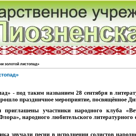
ни золотой листопад»
стопад»
ад» - под таким названием 28 сентября в литера
прошло праздничное мероприятие,
посвящённое Дн
 приглашены участники народного клуба «Вет
Флора», народного любительского литературного 
ика звучали песни в исполнении солистов народн