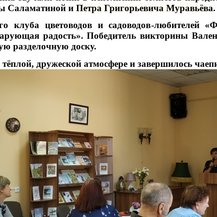
ны Саламатиной и
Петра Григорьевича Муравьёва
.
го клуба цветоводов и садоводов-любителей «
дарующая радость». Победитель викторины Вале
ную разделочную доску.
тёплой, дружеской атмосфере и завершилось чаеп