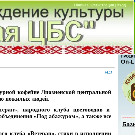
Главная
|
Регистрация
|
Вход
ПРОЕК
Оn-L
09:17
турной кофейне Лиозненской центральной
ю пожилых людей.
еран», народного клуба цветоводов и
объединения «Под абажуром», а также все
====
==
Баз
ого клуба «Ветеран»,
стихи в исполнении