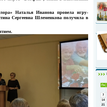
Флора» Наталья Иванова провела игру-
нтина Сергеевна Шлеменкова получила в
итием.
Пн
7
14
21