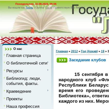
Понедельник, 10.08.2026, 06:06
Вы вошли как
Гость
|
Группа
"
Гости
"
Приветствую Вас
Гость
|
О нас
Главная
»
2012
»
Год (Архив)
»
19
» 
Главная страница
Заседание клубов
О библиотечной сети
Ресурсы
15 сентября в ра
Библиогид: люди,
народного клуб «Фл
события, факты.
Республики Беларус
время его проведен
Краеведение
Библиотека», ответи
Проекты
каждого из них. Мер
Наша профессия