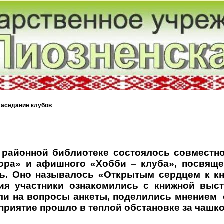
Заседание клубов
йонной библиотеке состоялось совместн
ора» и афишного «Хобби – клуба», посвящ
ь. Оно называлось «Открытым сердцем к кн
ия участники ознакомились с книжной выст
ли на вопросы анкеты, поделились мнением 
оприятие прошло в теплой обстановке за чашк