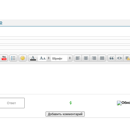
NO
Шрифт