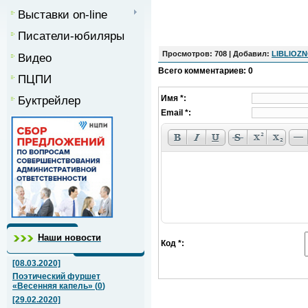
Выставки on-line
Писатели-юбиляры
Просмотров
: 708 |
Добавил
:
LIBLIOZ
Видео
Всего комментариев
:
0
ПЦПИ
Имя *:
Буктрейлер
Email *:
Наши новости
Код *:
[08.03.2020]
Поэтический фуршет
«Весенняя капель»
(
0
)
[29.02.2020]