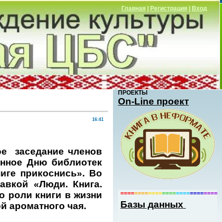
Главная
|
Регистрация
|
Вход
ПРОЕКТЫ
Оn-Line проект
16:41
ое
заседание членов
енное Дню библиотек
иге прикоснись». Во
авкой «Люди. Книга.
====
====
====
====
====
====
====
о роли книги в жизни
Базы данных
ой ароматного чая.