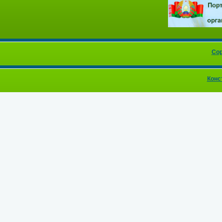
Cop
Конс