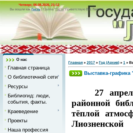
Четверг, 06.08.2026, 21:12
Вы вошли как
Гость
|
Группа
"
Гости
"
Приветствую Вас
Гость
|
О нас
Главная
»
2017
»
Год (Архив)
»
1
» В
Главная страница
Выставка-графика 
О библиотечной сети
Ресурсы
27 апреля, 
Библиогид: люди,
районной библ
события, факты.
Краеведение
тёплой атмос
Проекты
Лиозненской
Наша профессия