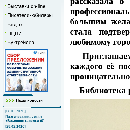
рассказала о 
Выставки on-line
профессиональ
Писатели-юбиляры
большим жела
Видео
стала подтве
ПЦПИ
любимому горо
Буктрейлер
Приглашаем п
каждого её по
проницательно
Библиотека раб
Наши новости
[08.03.2020]
Поэтический фуршет
«Весенняя капель»
(
0
)
[29.02.2020]