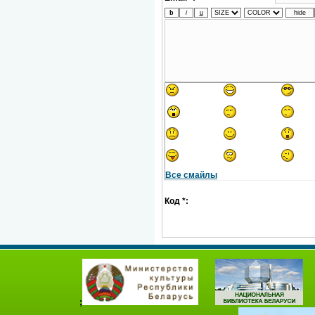
Все смайлы
Код *:
;