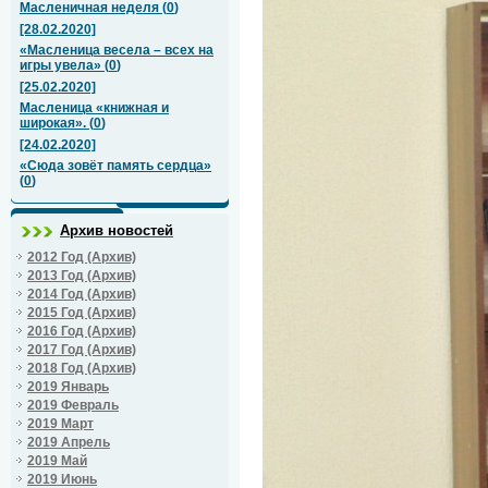
Масленичная неделя
(
0
)
[28.02.2020]
«Масленица весела – всех на
игры увела»
(
0
)
[25.02.2020]
Масленица «книжная и
широкая».
(
0
)
[24.02.2020]
«Сюда зовёт память сердца»
(
0
)
Архив новостей
2012 Год (Архив)
2013 Год (Архив)
2014 Год (Архив)
2015 Год (Архив)
2016 Год (Архив)
2017 Год (Архив)
2018 Год (Архив)
2019 Январь
2019 Февраль
2019 Март
2019 Апрель
2019 Май
2019 Июнь