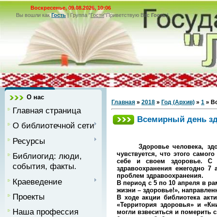
Воскресенье, 09.08.2026, 10:06
Вы вошли как
Гость
|
Группа
"
Гости
"
Приветствую Вас
Гость
|
О нас
Главная
»
2018
»
Год (Архив)
»
1
» В
Главная страница
Всемирный день зд
О библиотечной сети
Ресурсы
Здоровье человека, здоров
чувствуется, что этого самог
Библиогид: люди,
себе и своем здоровье. С 
события, факты.
здравоохранения ежегодно 7 
проблем здравоохранения.
Краеведение
В период с 5 по 10 апреля в 
жизни – здоровье!», направлен
Проекты
В ходе акции библиотека ак
«Территория здоровья» и «Кни
Наша профессия
могли взвеситься и померить с