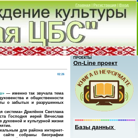
Главная
|
Регистрация
|
Вход
ПРОЕКТЫ
Оn-Line проект
02:26
и»
— именно так звучала тема
уховенства и общественности
кты о забытых и разрушенных
я система» Дрилёнок Светлана
ста Господня иерей Вячеслав
====
====
====
====
====
====
====
в духовной и культурной жизни
иятие.
Базы данных
кальным для района интернет-
а сайте собраны биографии