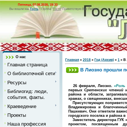
Пятница, 07.08.2026, 19:33
Вы вошли как
Гость
|
Группа
"
Гости
"
Приветствую Вас
Гость
|
О нас
Главная
»
2018
»
Год (Архив)
»
1
» В
Главная страница
В Лиозно прошли п
О библиотечной сети
Ресурсы
26 февраля, Лиозно.
«Роль
первых
Сретенских чтений н
Библиогид: люди,
района и области, затрагив
события, факты.
храмах, о священниках, внесш
Присутствующих поприветство
Краеведение
Владимировна и благочинный
Пашкевич. Они отметили важно
Проекты
городского поселка и района в
Заместитель директора ГУК «
Наша профессия
проектом, посвященным ду