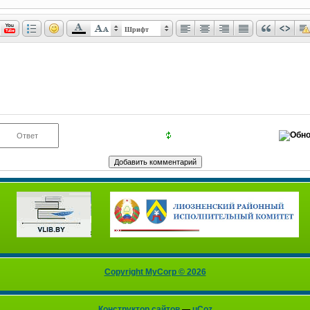
Шрифт
Copyright MyCorp © 2026
Конструктор сайтов
—
uCoz