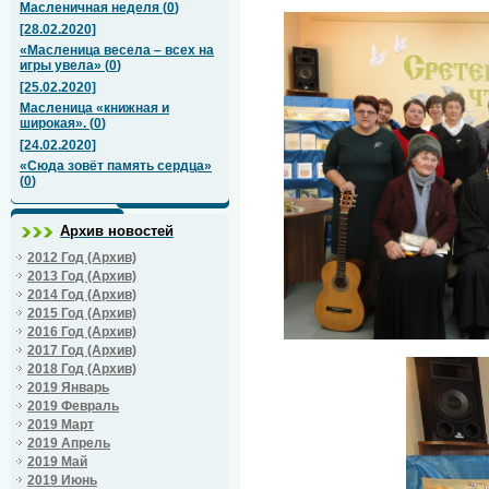
Масленичная неделя
(
0
)
[28.02.2020]
«Масленица весела – всех на
игры увела»
(
0
)
[25.02.2020]
Масленица «книжная и
широкая».
(
0
)
[24.02.2020]
«Сюда зовёт память сердца»
(
0
)
Архив новостей
2012 Год (Архив)
2013 Год (Архив)
2014 Год (Архив)
2015 Год (Архив)
2016 Год (Архив)
2017 Год (Архив)
2018 Год (Архив)
2019 Январь
2019 Февраль
2019 Март
2019 Апрель
2019 Май
2019 Июнь