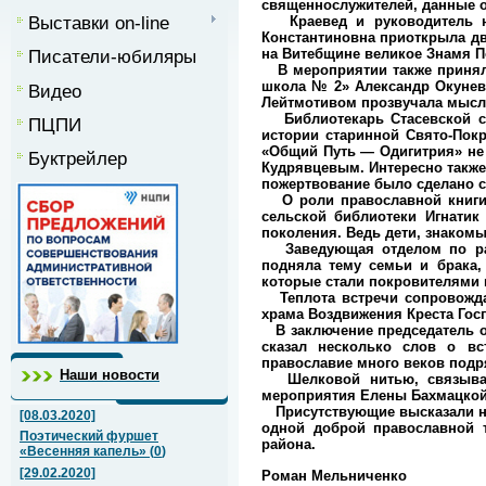
священнослужителей, данные о
Выставки on-line
Краевед и руководитель на
Константиновна приоткрыла дв
Писатели-юбиляры
на Витебщине великое Знамя 
В мероприятии также принял у
школа № 2» Александр Окунев 
Видео
Лейтмотивом прозвучала мысл
Библиотекарь Стасевской се
ПЦПИ
истории старинной Свято-Покр
«Общий Путь — Одигитрия» не
Буктрейлер
Кудрявцевым. Интересно также
пожертвование было сделано 
О роли православной книги в
сельской библиотеки Игнатик
поколения. Ведь дети, знакомы
Заведующая отделом по рабо
подняла тему семьи и брака,
которые стали покровителями
Теплота встречи сопровождал
храма Воздвижения Креста Го
В заключение председатель от
сказал несколько слов о вс
православие много веков подр
Наши новости
Шелковой нитью, связывающ
мероприятия Елены Бахмацкой
Присутствующие высказали на
[08.03.2020]
одной доброй православной 
Поэтический фуршет
района.
«Весенняя капель»
(
0
)
[29.02.2020]
Роман Мельниченко