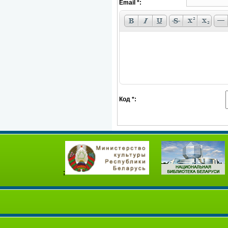
Email *:
Код *:
;