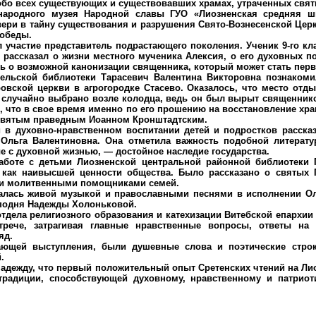
бо всех существующих и существовавших храмах, утраченных свят
родного музея Народной славы ГУО «Лиозненская средняя 
ери в тайну существования и разрушения Свято-Вознесенской Цер
Победы.
частие представитель подрастающего поколения. Ученик 9-го кла
рассказал о жизни местного мученика Алексия, о его духовных п
ь о возможной канонизации священника, который может стать пер
льской библиотеки Тарасевич Валентина Викторовна познакоми
овской церкви в агрогородке Стасево. Оказалось, что место отд
 случайно выбрано возле колодца, ведь он был вырыт священник
, что в свое время именно по его прошению на восстановление хр
святым праведным Иоанном Кронштадтским.
 духовно-нравственном воспитании детей и подростков расска
 Ольга Валентиновна. Она отметила важность подобной литерат
е с духовной жизнью, — достойное наследие государства.
те с детьми Лиозненской центральной районной библиотеки 
 как наивысшей ценности общества. Было рассказано о святых
 и молитвенными помощниками семей.
ась живой музыкой и православными песнями в исполнении Оль
сподня Надежды Холоньковой.
дела религиозного образования и катехизации Витебской епархии
трече, затрагивая главные нравственные вопросы, ответы н
яд.
ей выступления, были душевные слова и поэтические строки
.
дежду, что первый положительный опыт Сретенских чтений на Ли
традиции, способствующей духовному, нравственному и патриот