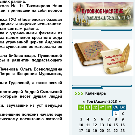
ынях района.
школа № 1» Тихомирова Нина
кви, принявшей на себя первой
сса ГУО «Лиозненская базовая
одвигах и мирских испытаниях.
вым святым района.
ла с утраченными фактами из
ыха паломников крестного хода
ом утраченной церкви Андреем
ама существенное материальное
зала библиотекарь Пушковской
уры в развитии подрастающего
Печенова Ольга Всеволодовна
 Петре и Февронии Муромских,
ги Гуделевой, а также певчей
 протоиерей Андрей Смольский
Календарь
а которые несет душам людей
«
Год (Архив) 2018
»
, звучавшие из уст ведущей
Пн
Вт
Ср
Чт
Пт
Сб
Вс
1
2
озненщине положит начало еще
ическому воспитанию жителей
3
4
5
6
7
8
9
10
11
12
13
14
15
16
17
18
19
20
21
22
23