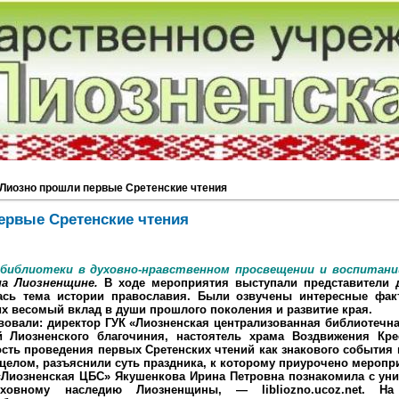
 Лиозно прошли первые Сретенские чтения
ервые Сретенские чтения
 библиотеки в духовно-нравственном просвещении и воспитани
а Лиозненщине.
В ходе мероприятия выступали представители д
алась тема истории православия. Были озвучены интересные фа
их весомый вклад в души прошлого поколения и развитие края.
вали: директор ГУК «Лиозненская централизованная библиотечна
 Лиозненского благочиния, настоятель храма Воздвижения Кре
сть проведения первых Сретенских чтений как знакового события 
 целом, разъяснили суть праздника, к которому приурочено меропр
Лиозненская ЦБС» Якушенкова Ирина Петровна познакомила с уни
ховному наследию Лиозненщины, — libliozno.ucoz.net. Н