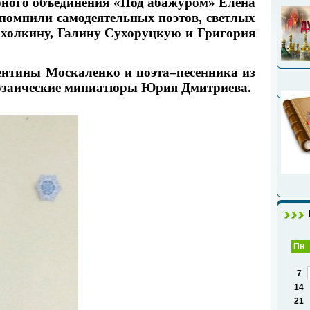
рного объединения «Под абажуром» Елена
спомнили самодеятельных поэтов, светлых
холкину, Галину Сухоруцкую и Григория
ентины Москаленко и поэта–песенника из
розаические миниатюры Юрия Дмитриева.
Пн
7
14
21