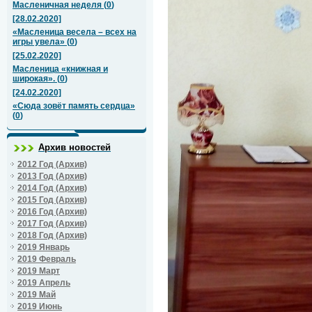
Масленичная неделя
(
0
)
[28.02.2020]
«Масленица весела – всех на
игры увела»
(
0
)
[25.02.2020]
Масленица «книжная и
широкая».
(
0
)
[24.02.2020]
«Сюда зовёт память сердца»
(
0
)
Архив новостей
2012 Год (Архив)
2013 Год (Архив)
2014 Год (Архив)
2015 Год (Архив)
2016 Год (Архив)
2017 Год (Архив)
2018 Год (Архив)
2019 Январь
2019 Февраль
2019 Март
2019 Апрель
2019 Май
2019 Июнь