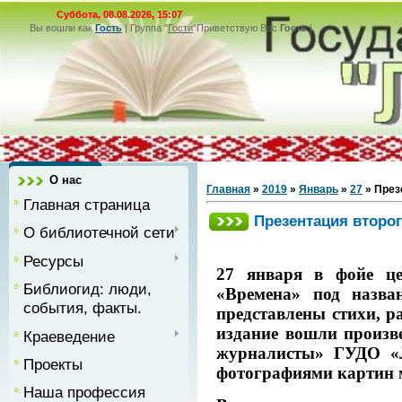
Суббота, 08.08.2026, 15:07
Вы вошли как
Гость
|
Группа
"
Гости
"
Приветствую Вас
Гость
|
О нас
Главная
»
2019
»
Январь
»
27
» През
Главная страница
Презентация второг
О библиотечной сети
Ресурсы
27 января в фойе це
Библиогид: люди,
«Времена» под назва
события, факты.
представлены стихи, р
издание вошли произв
Краеведение
журналисты» ГУДО «Л
Проекты
фотографиями картин 
Наша профессия