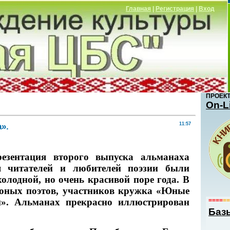
Главная
|
Регистрация
|
Вход
ПРОЕК
Оn-L
».
11:57
езентация второго выпуска альманаха
я читателей и любителей поэзии были
олодной, но очень красивой поре года. В
юных поэтов, участников кружка
«Юные
====
==
». Альманах прекрасно иллюстрирован
Баз