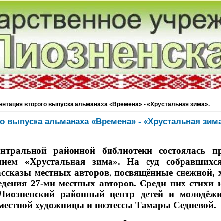
ентация второго выпуска альманаха «Времена» - «Хрустальная зима».
о выпуска альманаха «Времена» - «Хрустальная зима
нтральной районной библиотеки состоялась пр
нием «Хрустальная зима». На суд собравшихс
ассказы местных авторов, посвящённые снежной, х
едения 27-ми местных авторов. Среди них стихи 
иозненский районный центр детей и молодёжи
местной художницы и поэтессы Тамары Седневой.