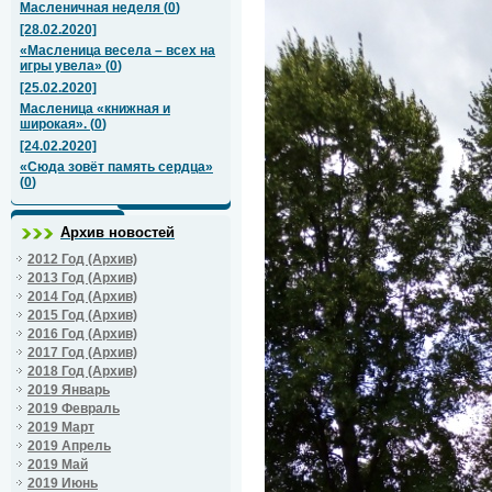
Масленичная неделя
(
0
)
[28.02.2020]
«Масленица весела – всех на
игры увела»
(
0
)
[25.02.2020]
Масленица «книжная и
широкая».
(
0
)
[24.02.2020]
«Сюда зовёт память сердца»
(
0
)
Архив новостей
2012 Год (Архив)
2013 Год (Архив)
2014 Год (Архив)
2015 Год (Архив)
2016 Год (Архив)
2017 Год (Архив)
2018 Год (Архив)
2019 Январь
2019 Февраль
2019 Март
2019 Апрель
2019 Май
2019 Июнь