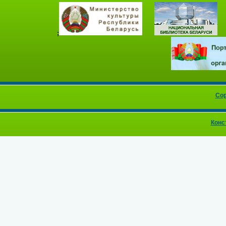
;
Cop
Конс