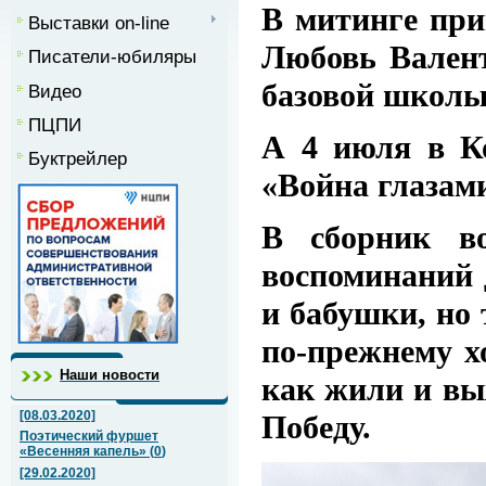
В митинге при
Выставки on-line
Любовь Валент
Писатели-юбиляры
базовой школ
Видео
ПЦПИ
А 4 июля в Ко
Буктрейлер
«Война глазам
В сборник в
воспоминаний 
и бабушки, но 
по-прежнему хо
Наши новости
как жили и вы
[08.03.2020]
Победу.
Поэтический фуршет
«Весенняя капель»
(
0
)
[29.02.2020]