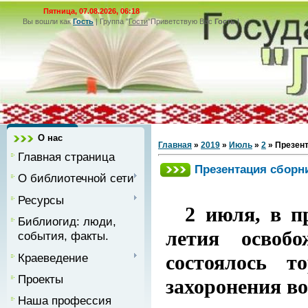
Пятница, 07.08.2026, 06:18
Вы вошли как
Гость
|
Группа
"
Гости
"
Приветствую Вас
Гость
|
О нас
Главная
»
2019
»
Июль
»
2
» Презент
Главная страница
Презентация сборни
О библиотечной сети
Ресурсы
2 июля, в пр
Библиогид: люди,
летия освобо
события, факты.
Краеведение
состоялось т
Проекты
захоронения во
Наша профессия