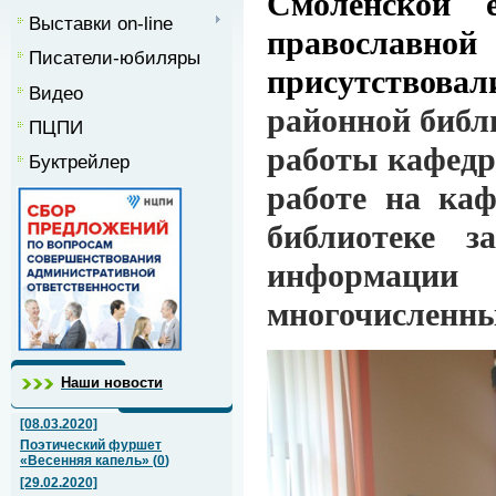
Смоленской 
Выставки on-line
православной
Писатели-юбиляры
присутствов
Видео
районной библ
ПЦПИ
работы кафедр
Буктрейлер
работе на ка
библиотеке з
информации
многочисленны
Наши новости
[08.03.2020]
Поэтический фуршет
«Весенняя капель»
(
0
)
[29.02.2020]