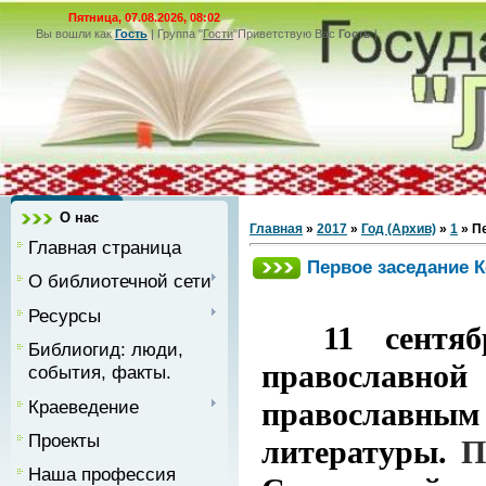
Пятница, 07.08.2026, 08:02
Вы вошли как
Гость
|
Группа
"
Гости
"
Приветствую Вас
Гость
|
О нас
Главная
»
2017
»
Год (Архив)
»
1
» П
Главная страница
Первое заседание 
О библиотечной сети
Ресурсы
11 сентября
Библиогид: люди,
православно
события, факты.
Краеведение
православ
Проекты
литературы.
П
Наша профессия