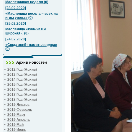
Масленичная неделя
(
0
)
[28.02.2020]
«Масленица весела – всех на
игры увела»
(
0
)
[25.02.2020]
Масленица «книжная и
широкая».
(
0
)
[24.02.2020]
«Сюда зовёт память сердца»
(
0
)
Архив новостей
2012 Год (Архив)
2013 Год (Архив)
2014 Год (Архив)
2015 Год (Архив)
2016 Год (Архив)
2017 Год (Архив)
2018 Год (Архив)
2019 Январь
2019 Февраль
2019 Март
2019 Апрель
2019 Май
2019 Июнь