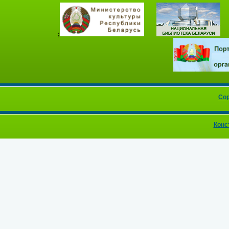
;
Cop
Конс