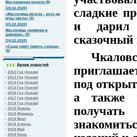
Масленичная неделя
(
0
)
сладкие пр
[28.02.2020]
«Масленица весела – всех на
игры увела»
(
0
)
и дарил 
[25.02.2020]
Масленица «книжная и
широкая».
(
0
)
сказочный 
[24.02.2020]
«Сюда зовёт память сердца»
(
0
)
Чкаловска
Архив новостей
приглашает
2012 Год (Архив)
2013 Год (Архив)
под открыт
2014 Год (Архив)
2015 Год (Архив)
а также у
2016 Год (Архив)
2017 Год (Архив)
2018 Год (Архив)
получать
2019 Январь
2019 Февраль
2019 Март
знакомить
2019 Апрель
2019 Май
2019 Июнь