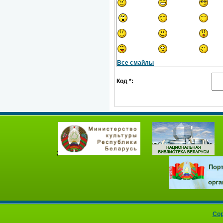
Все смайлы
Код *:
;
Cop