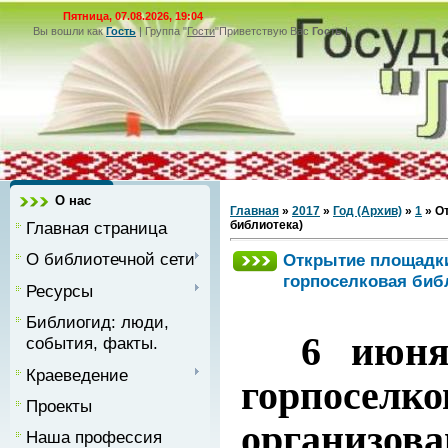
Пятница, 07.08.2026, 19:04
Вы вошли как
Гость
|
Группа
"
Гости
"
Приветствую Вас
Гость
|
О нас
Главная
»
2017
»
Год (Архив)
»
1
» О
Главная страница
библиотека)
О библиотечной сети
Открытие площадки
горпоселковая биб
Ресурсы
Библиогид: люди,
6 июня н
события, факты.
Краеведение
горпосе
Проекты
организов
Наша профессия