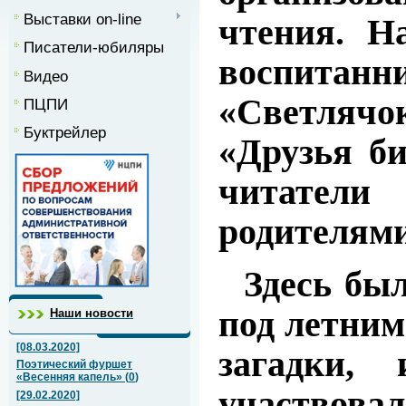
Выставки on-line
чтения. Н
Писатели-юбиляры
воспита
Видео
«Светлячо
ПЦПИ
Буктрейлер
«Друзья би
читател
родителями
Здесь был
под летним
Наши новости
[08.03.2020]
загадки,
Поэтический фуршет
«Весенняя капель»
(
0
)
участвов
[29.02.2020]