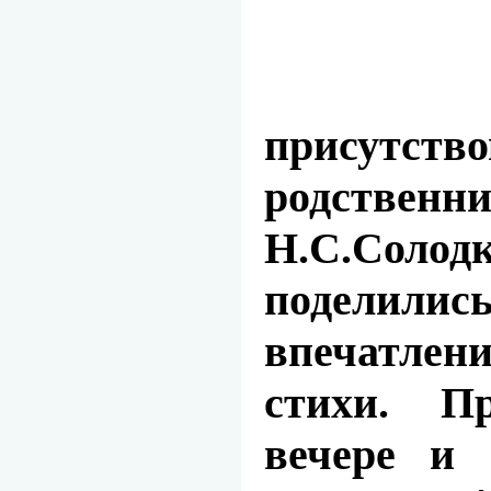
присутств
родственн
Н.С.Соло
поделил
впечатле
стихи. П
вечере и 