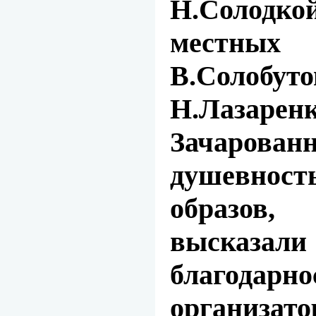
Н.Солодко
местны
В.Сол
Н.Лазаренк
Зачарован
душевнос
образов
высказ
благодарно
организато