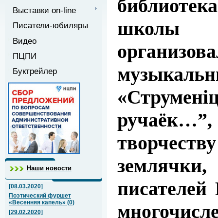
библиотека
Выставки on-line
школы
Писатели-юбиляры
Видео
организова
ПЦПИ
музыка
Буктрейлер
«
Струмен
ручаёк…
творче
землячки
Наши новости
писателей 
[08.03.2020]
Поэтический фуршет
«Весенняя капель»
(
0
)
многочис
[29.02.2020]