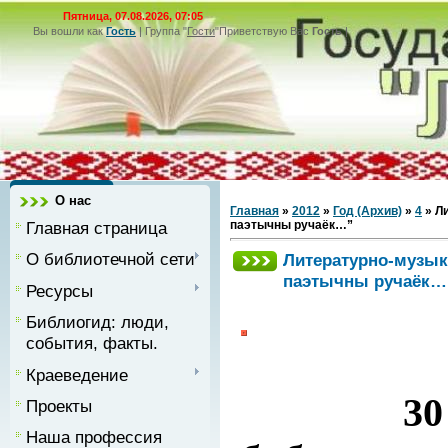
Пятница, 07.08.2026, 07:05
Вы вошли как
Гость
|
Группа
"
Гости
"
Приветствую Вас
Гость
|
О нас
Главная
»
2012
»
Год (Архив)
»
4
» Л
Главная страница
паэтычны ручаёк…”
О библиотечной сети
Литературно-музык
паэтычны ручаёк…
Ресурсы
Библиогид: люди,
события, факты.
Краеведение
30
Проекты
Наша профессия