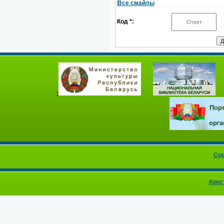
Все смайлы
Код *:
;
Cop
Конс