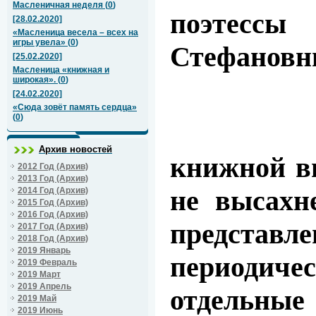
Масленичная неделя
(
0
)
поэтес
[28.02.2020]
«Масленица весела – всех на
игры увела»
(
0
)
Стефановн
[25.02.2020]
Масленица «книжная и
широкая».
(
0
)
[24.02.2020]
«Сюда зовёт память сердца»
(
0
)
Архив новостей
книжной в
2012 Год (Архив)
2013 Год (Архив)
не высах
2014 Год (Архив)
2015 Год (Архив)
2016 Год (Архив)
предста
2017 Год (Архив)
2018 Год (Архив)
2019 Январь
периодич
2019 Февраль
2019 Март
2019 Апрель
отдель
2019 Май
2019 Июнь