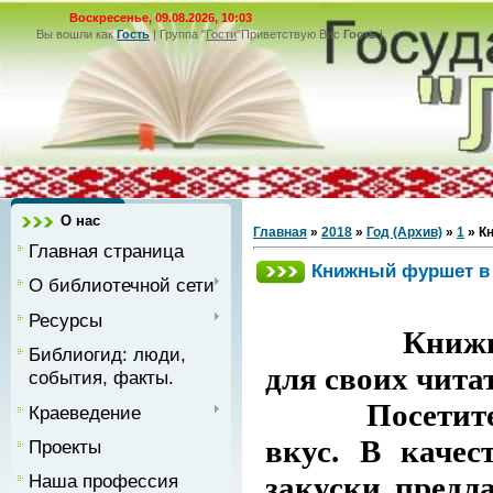
Воскресенье, 09.08.2026, 10:03
Вы вошли как
Гость
|
Группа
"
Гости
"
Приветствую Вас
Гость
|
О нас
Главная
»
2018
»
Год (Архив)
»
1
» К
Главная страница
Книжный фуршет в 
О библиотечной сети
Ресурсы
Книжны
Библиогид: люди,
для своих чита
события, факты.
Посетителям 
Краеведение
вкус. В каче
Проекты
закуски предл
Наша профессия