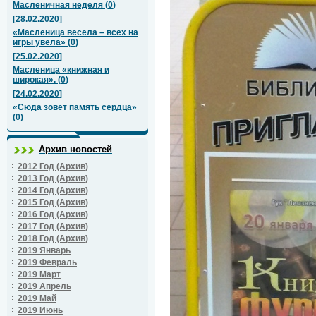
Масленичная неделя
(
0
)
[28.02.2020]
«Масленица весела – всех на
игры увела»
(
0
)
[25.02.2020]
Масленица «книжная и
широкая».
(
0
)
[24.02.2020]
«Сюда зовёт память сердца»
(
0
)
Архив новостей
2012 Год (Архив)
2013 Год (Архив)
2014 Год (Архив)
2015 Год (Архив)
2016 Год (Архив)
2017 Год (Архив)
2018 Год (Архив)
2019 Январь
2019 Февраль
2019 Март
2019 Апрель
2019 Май
2019 Июнь