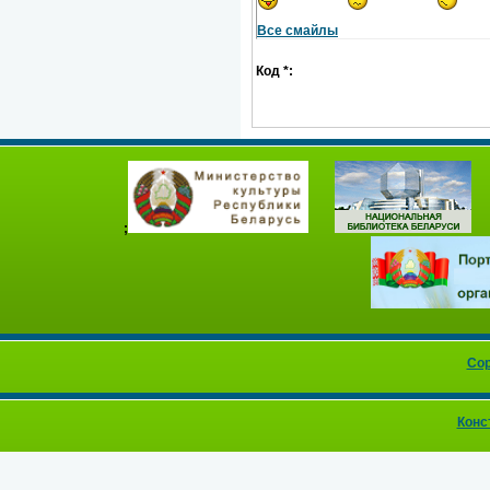
Все смайлы
Код *:
;
Cop
Конс