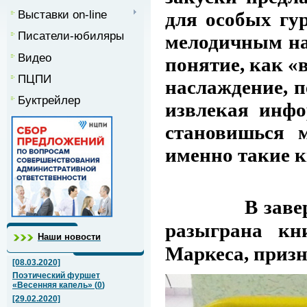
Выставки on-line
для особых г
Писатели-юбиляры
мелодичным н
Видео
понятие, как «
ПЦПИ
наслаждение, п
Буктрейлер
извлекая инфо
становишься 
именно такие 
В завершени
разыграна кн
Наши новости
Маркеса, приз
[08.03.2020]
Поэтический фуршет
«Весенняя капель»
(
0
)
[29.02.2020]