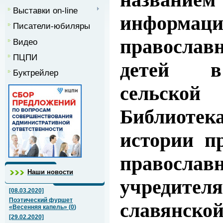
Выставки on-line
информаци
Писатели-юбиляры
правосла
Видео
ПЦПИ
детей в
Буктрейлер
сельской
Библиотека
истории п
православ
Наши новости
учредителя
[08.03.2020]
Поэтический фуршет
славянско
«Весенняя капель»
(
0
)
[29.02.2020]