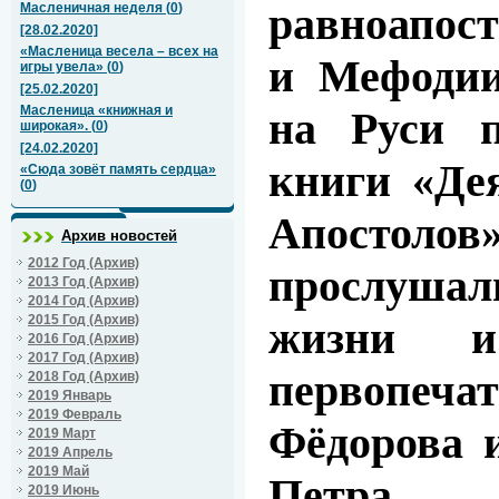
равноапос
Масленичная неделя
(
0
)
[28.02.2020]
«Масленица весела – всех на
и Мефодии
игры увела»
(
0
)
[25.02.2020]
Масленица «книжная и
на Руси п
широкая».
(
0
)
[24.02.2020]
книги «Де
«Сюда зовёт память сердца»
(
0
)
Апостолов
Архив новостей
2012 Год (Архив)
прослушали
2013 Год (Архив)
2014 Год (Архив)
2015 Год (Архив)
жизни и 
2016 Год (Архив)
2017 Год (Архив)
первопеч
2018 Год (Архив)
2019 Январь
2019 Февраль
Фёдорова 
2019 Март
2019 Апрель
2019 Май
Петра 
2019 Июнь