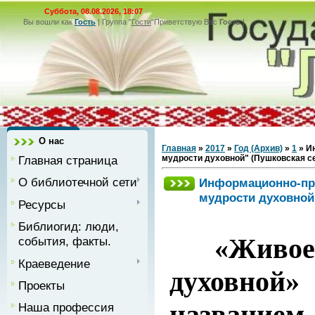
Суббота, 08.08.2026, 18:07
Вы вошли как
Гость
|
Группа
"
Гости
"
Приветствую Вас
Гость
|
О нас
Главная
»
2017
»
Год (Архив)
»
1
» И
Главная страница
мудрости духовной" (Пушковская с
О библиотечной сети
Информационно-пр
мудрости духовной
Ресурсы
Библиогид: люди,
«Живое с
события, факты.
Краеведение
духовной
Проекты
назван
Наша профессия