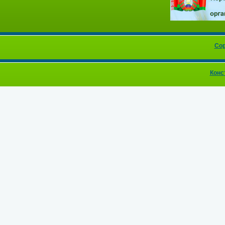
Cop
Конс