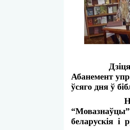
Дзіцячая бі
Абанемент упр
ўсяго дня ў бі
Наведвальн
“Мовазнаўцы”. 
беларускія і 