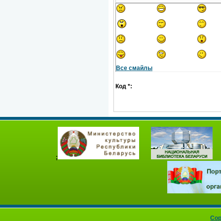
Все смайлы
Код *:
;
Cop