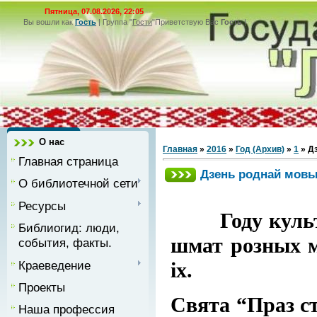
Пятница, 07.08.2026, 22:05
Вы вошли как
Гость
|
Группа
"
Гости
"
Приветствую Вас
Гость
|
О нас
Главная
»
2016
»
Год (Архив)
»
1
» Д
Главная страница
Дзень роднай мов
О библиотечной сети
Ресурсы
Году культур
Библиогид: люди,
шмат розных м
события, факты.
Краеведение
іх.
Проекты
Свята “Праз ст
Наша профессия