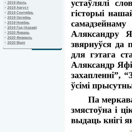
устаўлялі сло
2019 Июль
2019 Август
гісторыі на
2019 Сентябрь
2019 Октябрь
самадзейнаму
2019 Ноябрь
2019 Год (Архив)
Аляксандру Я
2020 Январь
2020 Февраль
звярнуўся да 
2020 Март
для гэтага ст
Аляксандр Яфі
захапленні”, 
ўсімі прысутны
Па меркаванні
змястоўна і ц
выдаць кнігі як