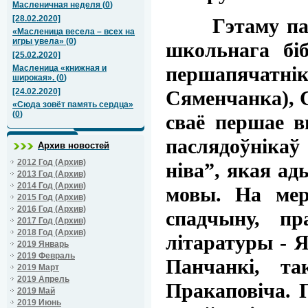
Масленичная неделя
(
0
)
[28.02.2020]
Гэтаму паспры
«Масленица весела – всех на
игры увела»
(
0
)
школьнага бі
[25.02.2020]
першапячатні
Масленица «книжная и
широкая».
(
0
)
Сяменчанка), 
[24.02.2020]
«Сюда зовёт память сердца»
(
0
)
сваё першае в
паслядоўнікаў
Архив новостей
2012 Год (Архив)
ніва”, якая ад
2013 Год (Архив)
2014 Год (Архив)
мовы. На мер
2015 Год (Архив)
2016 Год (Архив)
спадчыну, пр
2017 Год (Архив)
2018 Год (Архив)
літаратуры - 
2019 Январь
2019 Февраль
Панчанкі, та
2019 Март
2019 Апрель
Пракаповіча. П
2019 Май
2019 Июнь