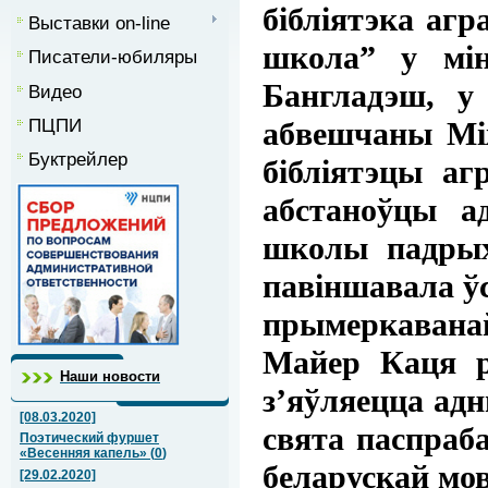
бібліятэка агр
Выставки on-line
школа” у мін
Писатели-юбиляры
Бангладэш, у
Видео
ПЦПИ
абвешчаны Між
Буктрейлер
бібліятэцы аг
абстаноўцы а
школы падрыхт
павіншавала ўс
прымеркавана
Майер Каця ра
Наши новости
з’яўляецца адн
[08.03.2020]
свята паспраба
Поэтический фуршет
«Весенняя капель»
(
0
)
беларускай мо
[29.02.2020]