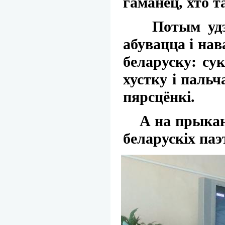
гаманец, хто 
Потым удзель
абувацца і нав
беларуску: сук
хустку і пальч
пярсцёнкі.
А на прыканцы
беларускіх паэ