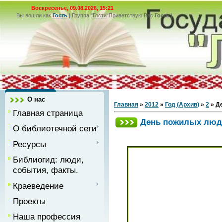
Воскресенье, 09.08.2026, 15:21
Вы вошли как
Гость
|
Группа
"
Гости
"
Приветствую Вас
Гость
|
О нас
Главная
»
2012
»
Год (Архив)
»
2
» Д
Главная страница
День пожилых люд
О библиотечной сети
Ресурсы
Библиогид: люди,
события, факты.
Краеведение
Проекты
Наша профессия