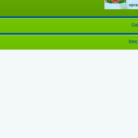
Cop
Конс