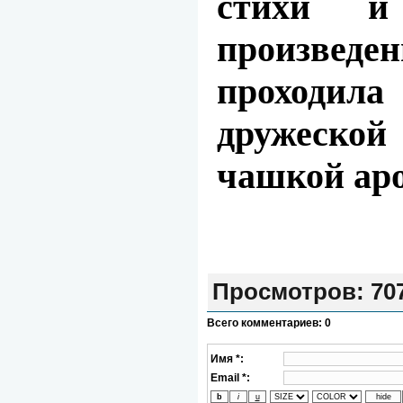
стихи и
произвед
проходи
дружеской
чашкой аро
Просмотров
: 70
Всего комментариев
:
0
Имя *:
Email *: