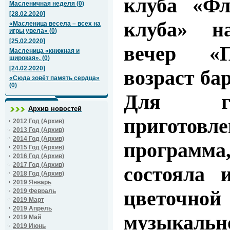
клуба «Фл
Масленичная неделя
(
0
)
[28.02.2020]
клуба» н
«Масленица весела – всех на
игры увела»
(
0
)
[25.02.2020]
вечер «П
Масленица «книжная и
широкая».
(
0
)
[24.02.2020]
возраст ба
«Сюда зовёт память сердца»
(
0
)
Для го
Архив новостей
приготовл
2012 Год (Архив)
2013 Год (Архив)
2014 Год (Архив)
програм
2015 Год (Архив)
2016 Год (Архив)
2017 Год (Архив)
состояла и
2018 Год (Архив)
2019 Январь
цветочно
2019 Февраль
2019 Март
2019 Апрель
музыкаль
2019 Май
2019 Июнь