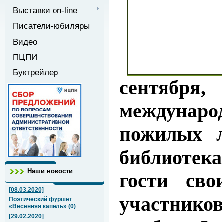
Выставки on-line
Писатели-юбиляры
Видео
ПЦПИ
Буктрейлер
сентяб
междуна
пожилых л
библиотек
Наши новости
гости сво
[08.03.2020]
участник
Поэтический фуршет
«Весенняя капель»
(
0
)
[29.02.2020]