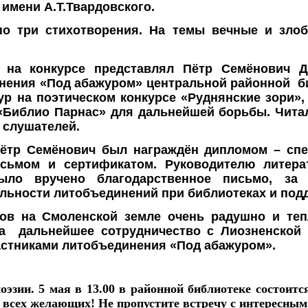
имени А.Т.Твардовского.
по три стихотворения. На темы вечные и зло
ь на конкурсе представлял
Пётр Семёнович Д
нения «Под абажуром» центральной районной биб
р на поэтическом конкурсе «Руднянские зори», 
«Библио Парнас» для дальнейшей борьбы. Чита
 слушателей.
Пётр Семёнович был награждён дипломом – спе
сьмом и сертификатом. Руководителю литера
ыло вручено благодарственное письмо, за 
льности литобъединений при библиотеках и под
сов на Смоленской земле очень радушно и теп
 дальнейшее сотрудничество с Лиозненской 
астниками литобъединения «Под абажуром».
эзии. 5 мая в 13.00 в районной библиотеке состоит
 всех желающих! Не пропустите встречу с интересным