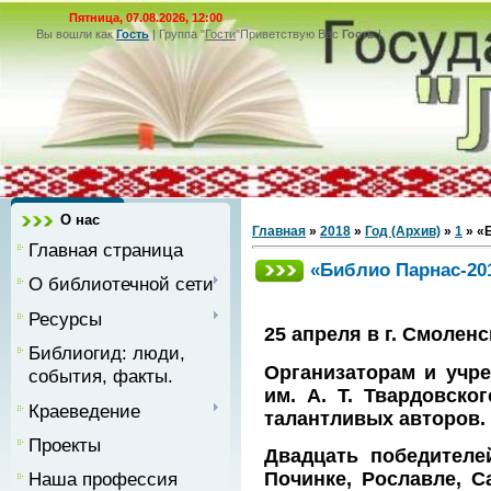
Пятница, 07.08.2026, 12:00
Вы вошли как
Гость
|
Группа
"
Гости
"
Приветствую Вас
Гость
|
О нас
Главная
»
2018
»
Год (Архив)
»
1
» «
Главная страница
«Библио Парнас-20
О библиотечной сети
Ресурсы
25 апреля в г. Смоле
Библиогид: люди,
Организаторам и учре
события, факты.
им. А. Т. Твардовско
Краеведение
талантливых авторов.
Проекты
Двадцать победителе
Починке, Рославле, С
Наша профессия