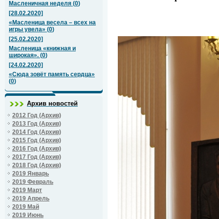
Масленичная неделя
(
0
)
[28.02.2020]
«Масленица весела – всех на
игры увела»
(
0
)
[25.02.2020]
Масленица «книжная и
широкая».
(
0
)
[24.02.2020]
«Сюда зовёт память сердца»
(
0
)
Архив новостей
2012 Год (Архив)
2013 Год (Архив)
2014 Год (Архив)
2015 Год (Архив)
2016 Год (Архив)
2017 Год (Архив)
2018 Год (Архив)
2019 Январь
2019 Февраль
2019 Март
2019 Апрель
2019 Май
2019 Июнь