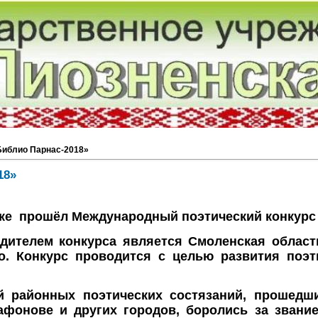
Библио Парнас-2018»
18»
нске прошёл Международный поэтический конкурс
дителем конкурса является Смоленская област
го. Конкурс проводится с целью развития поэ
й районных поэтических состязаний, прошедши
афонове и других городов, боролись за звани