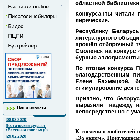
областной библиотеки 
Выставки on-line
Конкурсанты читали 
Писатели-юбиляры
лирические.
Видео
Республику Беларус
ПЦПИ
литературного объеди
прошёл отборочный ту
Буктрейлер
Смоленск на конкурс 
бурные аплодисменты
По итогам конкурса 
благодарственным пи
Елене Бахмацкой, б
стимулирование деяте
Приятно, что белору
выразили надежду на
Наши новости
непосредственно с уч
[08.03.2020]
Поэтический фуршет
«Весенняя капель»
(
0
)
К сведению любителей по
[29.02.2020]
«За окном». Приглашаем