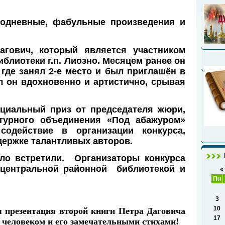
бодневные, фабульные произведения и
агович
, который является участником
лиотеки г.п. Лиозно. Месяцем ранее он
где занял 2-е место и был приглашён в
л он вдохновенно и артистично, срывая
циальный приз от председателя жюри,
турного объединения «Под абажуром»
содействие в организации конкурса,
держке талантливых авторов.
ло встретили. Организаторы конкурса
центральной районной библиотекой и
«
Пн
3
10
ся презентация второй книги Петра Даговича
17
 человеком и его замечательными стихами!