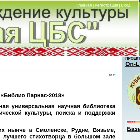
Главная
|
Регистрация
|
Вход
ПРОЕК
Оn-L
04:25
 «Библио Парнас-2018»
ная универсальная научная библиотека
тической культуры, поиска и поддержки
====
==
Баз
х нынче в Смоленске, Рудне, Вязьме,
е лучшего стихотворца в большом зале