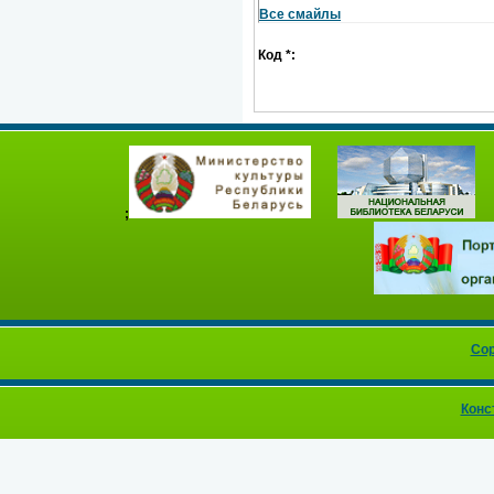
Все смайлы
Код *:
;
Cop
Конс