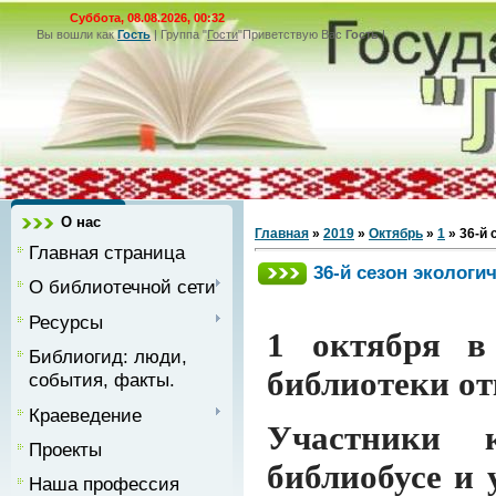
Суббота, 08.08.2026, 00:32
Вы вошли как
Гость
|
Группа
"
Гости
"
Приветствую Вас
Гость
|
О нас
Главная
»
2019
»
Октябрь
»
1
» 36-й 
Главная страница
36-й сезон экологи
О библиотечной сети
Ресурсы
1 октября в
Библиогид: люди,
библиотеки от
события, факты.
Краеведение
Участники 
Проекты
библиобусе и 
Наша профессия