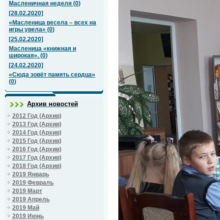
Масленичная неделя
(
0
)
[28.02.2020]
«Масленица весела – всех на
игры увела»
(
0
)
[25.02.2020]
Масленица «книжная и
широкая».
(
0
)
[24.02.2020]
«Сюда зовёт память сердца»
(
0
)
Архив новостей
2012 Год (Архив)
2013 Год (Архив)
2014 Год (Архив)
2015 Год (Архив)
2016 Год (Архив)
2017 Год (Архив)
2018 Год (Архив)
2019 Январь
2019 Февраль
2019 Март
2019 Апрель
2019 Май
2019 Июнь