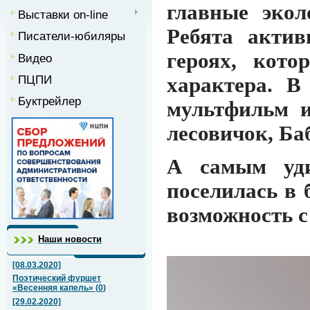
главные эко
Выставки on-line
Ребята акти
Писатели-юбиляры
героях, кот
Видео
ПЦПИ
характера. В
Буктрейлер
мультфильм и
лесовичок, Ба
А самым уди
поселилась в 
возможность с
Наши новости
[08.03.2020]
Поэтический фуршет
«Весенняя капель»
(
0
)
[29.02.2020]